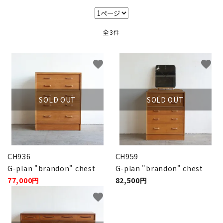
キャビネット
全3件
チェア
ソファ
favorite
favorite
照明
SOLD OUT
SOLD OUT
ドア
雑貨
CH936
CH959
その他
G-plan "brandon" chest
G-plan "brandon" chest
77,000円
82,500円
BRAND
favorite
お気に入りリスト