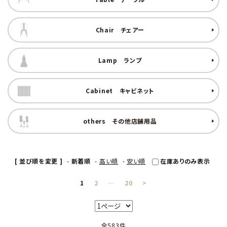
キャビネット
Chair
チェアー
チェア
Lamp
ランプ
ソファ
照明
Cabinet
キャビネット
ドア
others
その他店舗用品
雑貨
[ 並び順を変更 ]
-
新着順
-
高い順
-
安い順
在庫ありのみ表示
その他
1
2
…
20
>
BRAND
お気に入りリスト
全583件