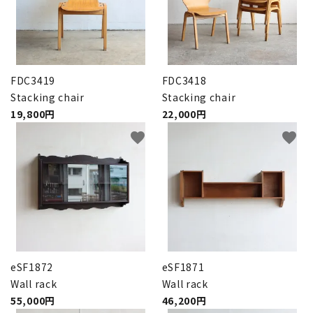
FDC3419
FDC3418
Stacking chair
Stacking chair
19,800円
22,000円
favorite
favorite
eSF1872
eSF1871
Wall rack
Wall rack
55,000円
46,200円