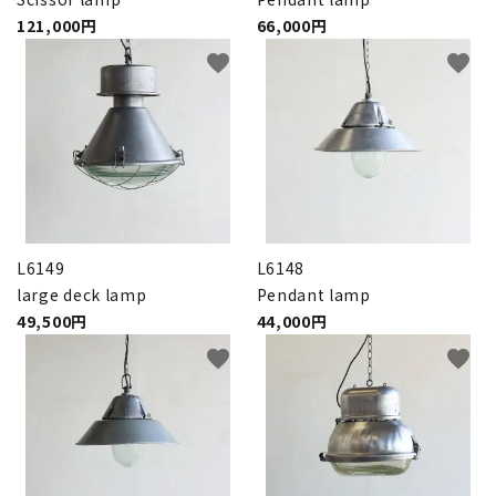
121,000円
66,000円
favorite
favorite
L6149
L6148
large deck lamp
Pendant lamp
49,500円
44,000円
favorite
favorite