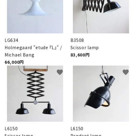
LG634
B3508
Holmegaard "etude 『L』" /
Scissor lamp
Michael Bang
83,600円
66,000円
favorite
favorite
L6150
L6150
Scissor lamp
Pendant lamp