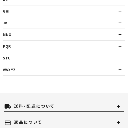
GHI
JKL
MNO
PQR
STU
VWXYZ
local_shipping
送料・配送について
payment
返品について