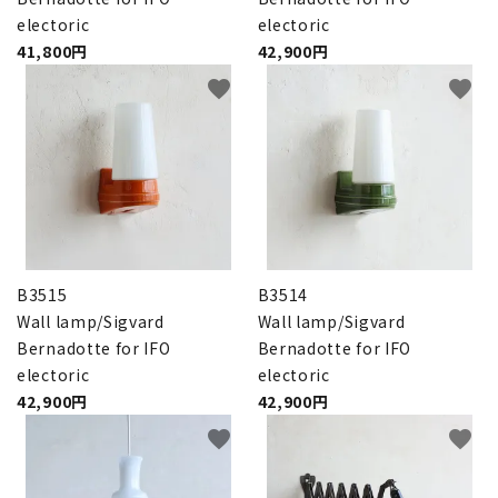
electoric
electoric
41,800円
42,900円
favorite
favorite
B3515
B3514
Wall lamp/Sigvard
Wall lamp/Sigvard
Bernadotte for IFO
Bernadotte for IFO
electoric
electoric
42,900円
42,900円
favorite
favorite