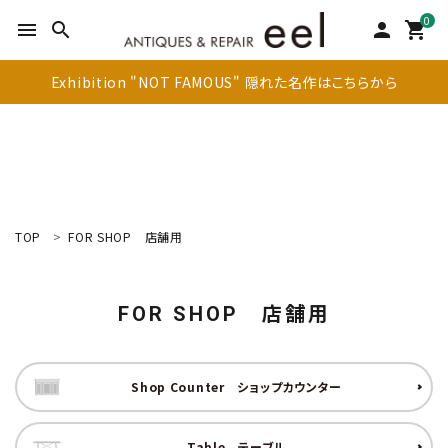
0
menu
search
person
shopping_cart
Exhibition "NOT FAMOUS" 隠れた名作はこちらから
TOP
FOR SHOP
店舗用
search
FOR SHOP
店舗用
新着商品
アイテムを探す
Shop Counter
ショップカウンター
テーブル
Table
テーブル