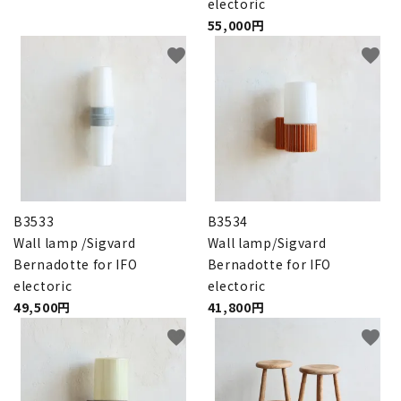
electoric
55,000円
favorite
favorite
B3533
B3534
Wall lamp /Sigvard
Wall lamp/Sigvard
Bernadotte for IFO
Bernadotte for IFO
electoric
electoric
49,500円
41,800円
favorite
favorite