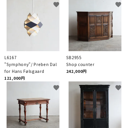
favorite
favorite
L6167
SB2955
"Symphony"/ Preben Dal
Shop counter
for Hans Følsgaard
242,000円
121,000円
favorite
favorite