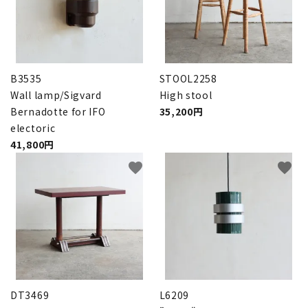
B3535
STOOL2258
Wall lamp/Sigvard
High stool
Bernadotte for IFO
35,200円
electoric
41,800円
favorite
favorite
DT3469
L6209