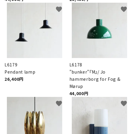
favorite
favorite
L6179
L6178
Pendant lamp
”bunker”『M』/ Jo
26,400円
hammerborg for Fog &
Mørup
44,000円
favorite
favorite