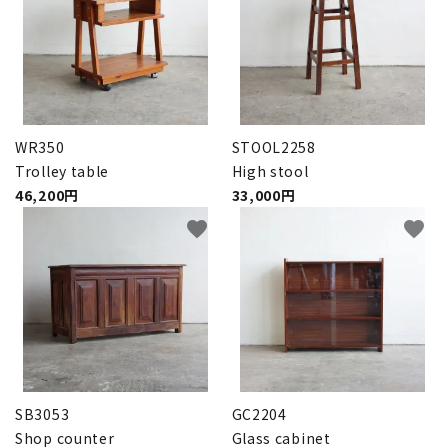
WR350
STOOL2258
Trolley table
High stool
46,200円
33,000円
favorite
favorite
SB3053
GC2204
Shop counter
Glass cabinet