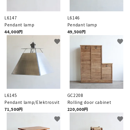
L6147
L6146
Pendant lamp
Pendant lamp
44,000円
49,500円
favorite
favorite
L6145
GC2208
Pendant lamp/Elektrosvit
Rolling door cabinet
71,500円
220,000円
favorite
favorite