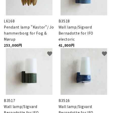
L6168
B3518
Pendant lamp ”Kastor”/ Jo
Wall lamp/Sigvard
hammerborg for Fog &
Bernadotte for IFO
Mørup
electoric
253,000円
41,800円
favorite
favorite
B3517
B3516
Wall lamp/Sigvard
Wall lamp/Sigvard
Bernadotte for IFO
Bernadotte for IFO