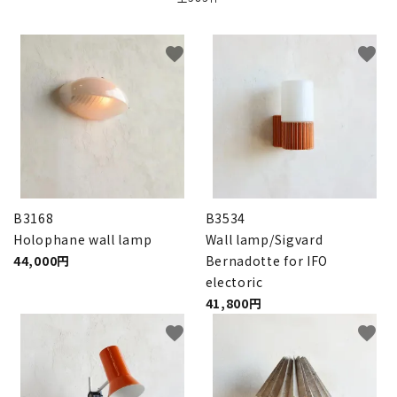
卸販売
favorite
favorite
デザイナーまとめ
アフターケア
メンテナンスについて
B3168
B3534
ギャラリー・シーン
Holophane wall lamp
Wall lamp/Sigvard
44,000円
Bernadotte for IFO
納品事例
electoric
41,800円
エキシビジョン・展示会
favorite
favorite
過去販売