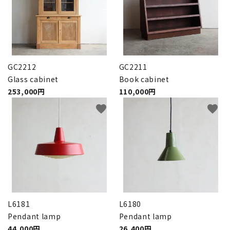
GC2212
GC2211
Glass cabinet
Book cabinet
253,000円
110,000円
favorite
favorite
L6181
L6180
Pendant lamp
Pendant lamp
44,000円
26,400円