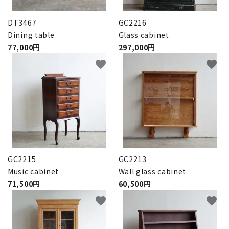
DT3467
GC2216
Dining table
Glass cabinet
77,000円
297,000円
favorite
favorite
GC2215
GC2213
Music cabinet
Wall glass cabinet
71,500円
60,500円
favorite
favorite