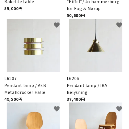
Bakelite table
”Eiffel"/ Jo hammerborg
55,000円
for Fog & Mørup
50,600円
favorite
favorite
L6207
L6206
Pendant lamp / VEB
Pendant lamp / IBA
Metalldrücker Halle
Belysning
49,500円
37,400円
favorite
favorite