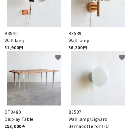
INFORMATION
ACCOUNT MENU
ようこそ ゲスト 様
B3540
B3539
meeting_room
person
ログイン
新規会員登録
Wall lamp
Wall lamp
31,900円
36,300円
favorite
favorite
DT3480
B3537
Display Table
Wall lamp/Sigvard
253,000円
Bernadotte for IFO