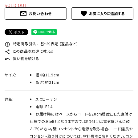
INFORMATION
SOLD OUT
mail_outline
favorite
お問い合わせ
ACCOUNT MENU
ようこそ ゲスト 様
meeting_room
person
ログイン
新規会員登録
特定商取引法に基づく表記 (返品など)
error_outline
この商品を友達に教える
share
買い物を続ける
undo
サイズ:
幅：約11.5cm
高さ：約21cm
詳細:
スウェーデン
電球：E14
お届け時にはベースからコードを20cm程度出した直付け
仕様でのお届けとなりますので、取り付けは電気屋さんに頼
んでください。壁コンセントから電源を取る場合、コード延長や
コンセント取り付けについては、材料費をご負担ください。コン