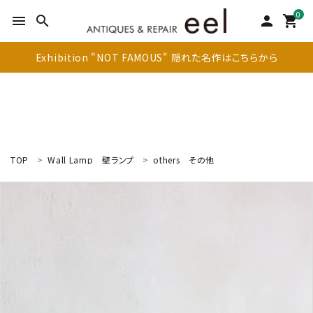
0
menu
search
person
shopping_cart
Exhibition "NOT FAMOUS" 隠れた名作はこちらから
TOP
Wall Lamp
壁ランプ
others
その他
search
新着商品
アイテムを探す
テーブル