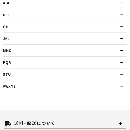
ABC
DEF
GHI
JKL
MNO
PQR
STU
VWXYZ
local_shipping
送料・配送について