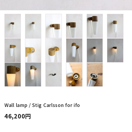
卸販売
デザイナーまとめ
アフターケア
メンテナンスについて
ギャラリー・シーン
納品事例
エキシビジョン・展示会
Wall lamp / Stig Carlsson for ifo
46,200円
過去販売