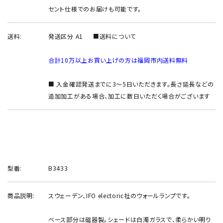
セント仕様でのお届けも可能です。
送料:
発送区分 A1
■送料について
合計10万以上お買い上げの方は福岡市内送料無料
■ 入金確認発送までに3～5日いただきます。長さ延長などの
追加加工がある場合、加工に数日いただく場合がございます
型番:
B3433
商品説明:
スウェーデン、IFO electoric社のウォールランプです。
ベース部分は磁器製。シェードは白濁ガラスで、柔らかい明り