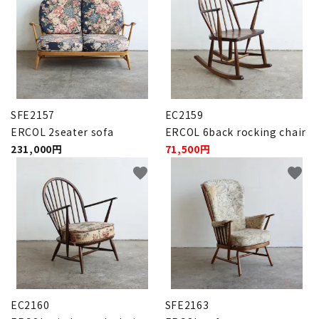
SFE2157
EC2159
ERCOL 2seater sofa
ERCOL 6back rocking chair
231,000円
71,500円
favorite
favorite
EC2160
SFE2163