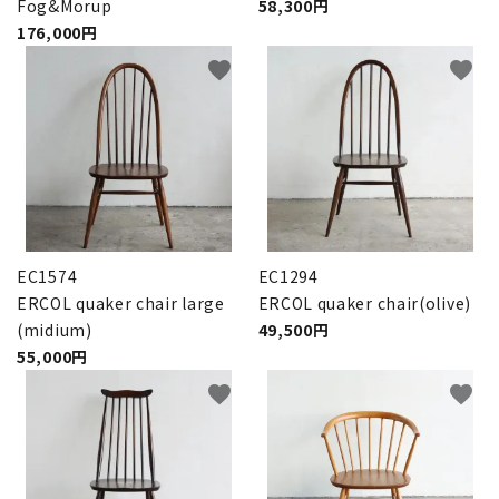
Fog&Morup
58,300円
176,000円
favorite
favorite
EC1574
EC1294
ERCOL quaker chair large
ERCOL quaker chair(olive)
(midium)
49,500円
55,000円
favorite
favorite