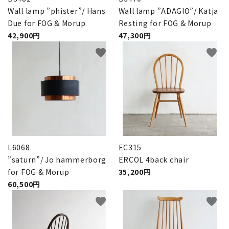
Wall lamp ”phister”/ Hans
Wall lamp ”ADAGIO”/ Katja
Due for FOG & Morup
Resting for FOG & Morup
42,900円
47,300円
favorite
favorite
L6068
EC315
”saturn”/ Jo hammerborg
ERCOL 4back chair
for FOG & Morup
35,200円
60,500円
favorite
favorite