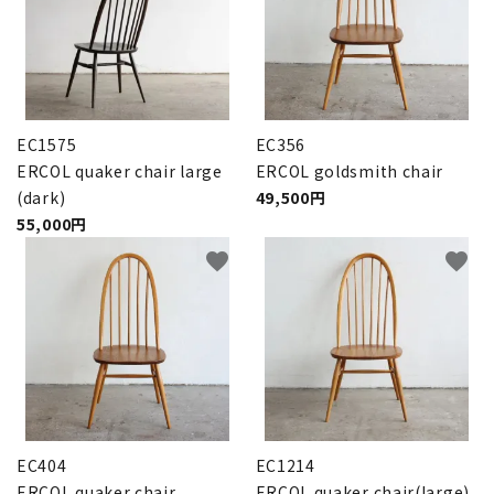
EC1575
EC356
ERCOL quaker chair large
ERCOL goldsmith chair
(dark)
49,500円
55,000円
favorite
favorite
EC404
EC1214
ERCOL quaker chair
ERCOL quaker chair(large)