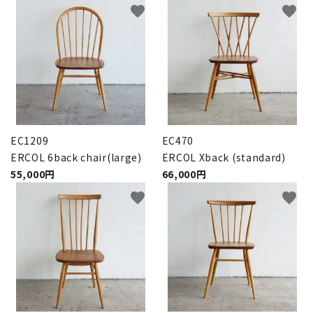
favorite
favorite
EC1209
EC470
ERCOL 6back chair(large)
ERCOL Xback (standard)
55,000円
66,000円
favorite
favorite