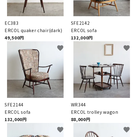
EC383
SFE2142
ERCOL quaker chair(dark)
ERCOL sofa
49,500円
132,000円
favorite
favorite
SFE2144
WR344
ERCOL sofa
ERCOL trolley wagon
132,000円
88,000円
favorite
favorite