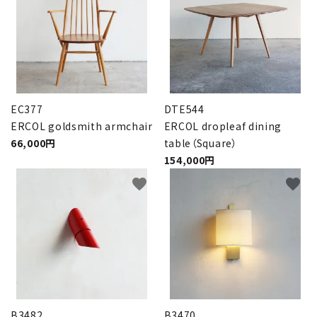
EC377
DTE544
ERCOL goldsmith armchair
ERCOL dropleaf dining
66,000円
table（Square）
154,000円
favorite
favorite
B3482
B3470