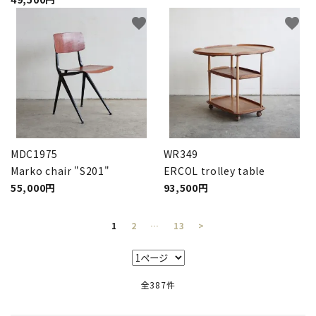
favorite
favorite
MDC1975
WR349
Marko chair "S201"
ERCOL trolley table
55,000円
93,500円
1
2
…
13
>
全387件