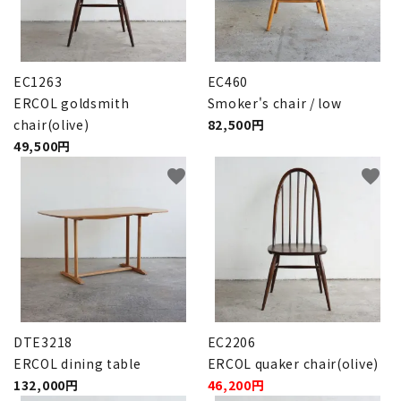
EC1263
EC460
ERCOL goldsmith
Smoker's chair / low
chair(olive)
82,500円
49,500円
favorite
favorite
DTE3218
EC2206
ERCOL dining table
ERCOL quaker chair(olive)
132,000円
46,200円