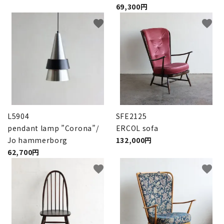
69,300円
favorite
favorite
L5904
SFE2125
pendant lamp ”Corona”/
ERCOL sofa
Jo hammerborg
132,000円
62,700円
favorite
favorite