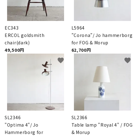
EC343
L5964
ERCOL goldsmith
”Corona”/ Jo hammerborg
chair(dark)
for FOG & Morup
49,500円
62,700円
favorite
favorite
SL2346
SL2366
"Optima 4"/ Jo
Table lamp "Royal 4" / FOG
Hammerborg for
& Morup