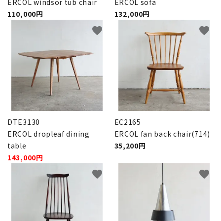
ERCOL windsor tub chair
ERCOL sofa
110,000円
132,000円
favorite
favorite
DTE3130
EC2165
ERCOL dropleaf dining
ERCOL fan back chair(714)
table
35,200円
143,000円
favorite
favorite