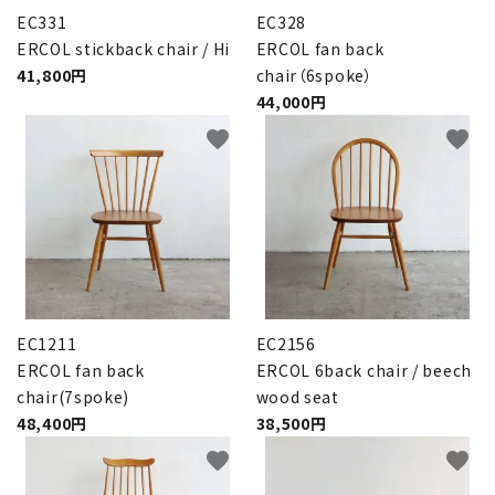
EC331
EC328
ERCOL stickback chair / Hi
ERCOL fan back
41,800円
chair（6spoke）
44,000円
favorite
favorite
EC1211
EC2156
ERCOL fan back
ERCOL 6back chair / beech
chair(7spoke)
wood seat
48,400円
38,500円
favorite
favorite