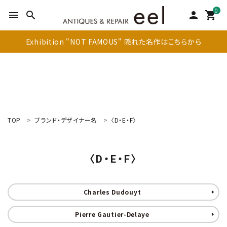
0
menu
search
person
shopping_cart
Exhibition "NOT FAMOUS" 隠れた名作はこちらから
TOP
ブランド・デザイナー名
〈D・E・F〉
search
〈D・E・F〉
新着商品
アイテムを探す
Charles Dudouyt
テーブル
Pierre Gautier-Delaye