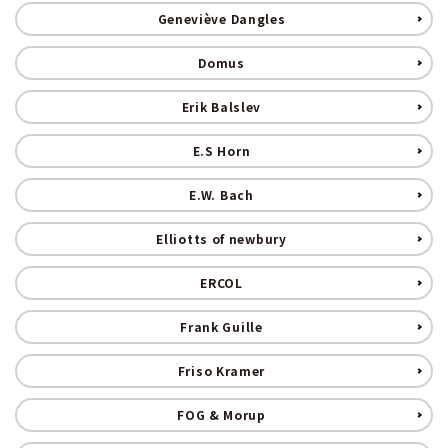
キャビネット
Geneviève Dangles
Domus
チェア
Erik Balslev
ソファ
E.S Horn
照明
E.W. Bach
ドア
Elliotts of newbury
雑貨
ERCOL
その他
Frank Guille
Friso Kramer
BRAND
FOG & Morup
お気に入りリスト