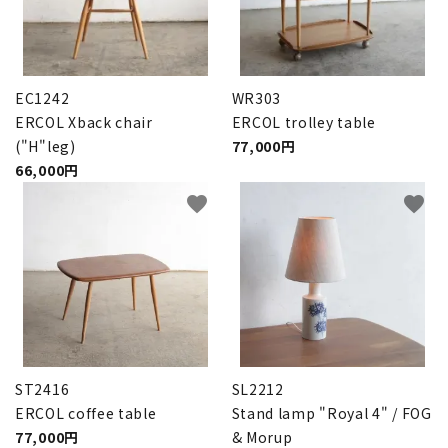
INFORMATION
ACCOUNT MENU
ようこそ ゲスト 様
EC1242
WR303
ERCOL Xback chair
ERCOL trolley table
meeting_room
person
ログイン
新規会員登録
("H"leg)
77,000円
66,000円
favorite
favorite
ST2416
SL2212
ERCOL coffee table
Stand lamp "Royal 4" / FOG
77,000円
& Morup