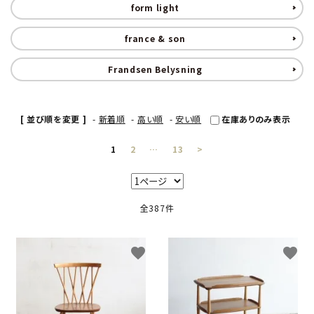
form light
卸販売
france & son
デザイナーまとめ
Frandsen Belysning
アフターケア
[ 並び順を変更 ]
-
新着順
-
高い順
-
安い順
在庫ありのみ表示
メンテナンスについて
1
2
…
13
>
ギャラリー・シーン
全387件
納品事例
エキシビジョン・展示会
favorite
favorite
過去販売