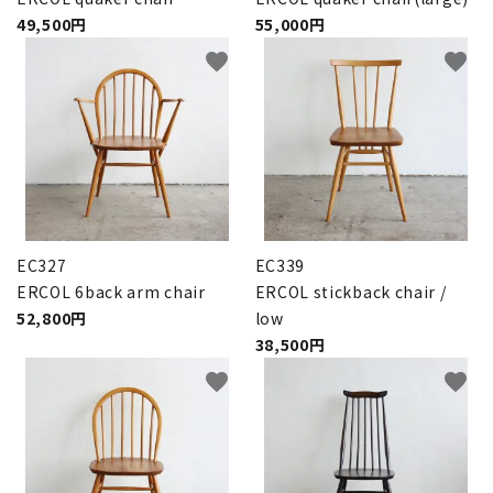
49,500円
55,000円
favorite
favorite
EC327
EC339
ERCOL 6back arm chair
ERCOL stickback chair /
52,800円
low
38,500円
favorite
favorite