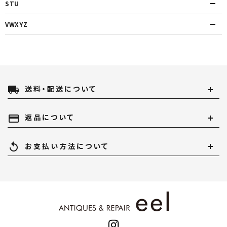
STU
VWXYZ
local_shipping
送料・配送について
payment
返品について
replay
お支払い方法について