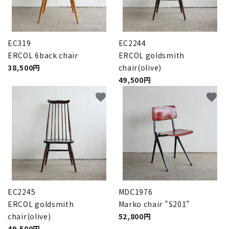
EC319
EC2244
ERCOL 6back chair
ERCOL goldsmith
38,500円
chair(olive)
49,500円
favorite
favorite
EC2245
MDC1976
ERCOL goldsmith
Marko chair "S201"
chair(olive)
52,800円
49,500円