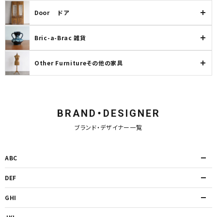
INFORMATION
Door ドア
ACCOUNT MENU
Bric-a-Brac 雑貨
ようこそ ゲスト 様
meeting_room
Other Furnitureその他の家具
person
ログイン
新規会員登録
BRAND・DESIGNER
ブランド・デザイナー一覧
ABC
DEF
GHI