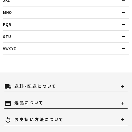
JKL
MNO
PQR
STU
VWXYZ
local_shipping
送料・配送について
payment
返品について
replay
お支払い方法について