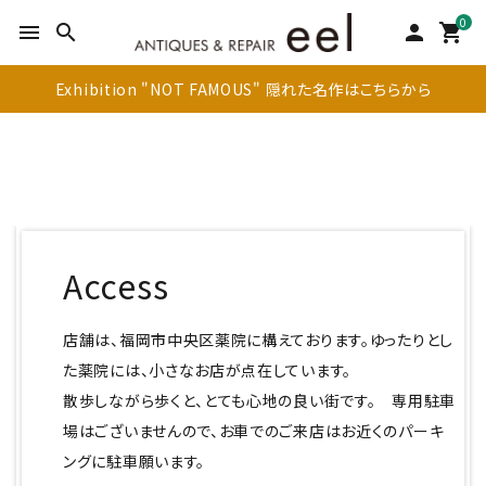
0
menu
search
person
shopping_cart
Exhibition "NOT FAMOUS" 隠れた名作はこちらから
search
Access
店舗は、福岡市中央区薬院に構えております。ゆったりとし
新着商品
た薬院には、小さなお店が点在しています。
アイテムを探す
散歩しながら歩くと、とても心地の良い街です。 専用駐車
場はございませんので、お車でのご来店はお近くのパーキ
テーブル
ングに駐車願います。