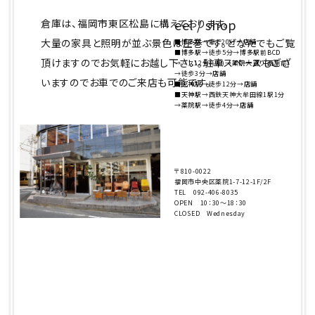
キャビネット
eel / shop
倉庫は、福岡市東区松島に構えております。
大量の家具と照明が並ぶ景色は圧巻です。どなたでもご覧
■博多駅
→車で20分→
店舗
チェア
■博多駅
→徒歩5分→
博多駅前BCD
頂けますのでお気軽にお越し下さい。駐車スペースもござ
→バス12分(6駅)→
薬院大通り(西旅前)
→徒歩3分→
店舗
いますのでお車でのご来店も可能です。
ソファ
■天神駅
→徒歩12分→
店舗
■天神駅
→西鉄天神大牟田線1駅1分
→
薬院駅
→徒歩4分→
店舗
照明
ドア
〒810-0022
福岡市中央区薬院1-7-12-1F/2F
雑貨
TEL 092-406-8035
OPEN 10：30～18：30
CLOSED Wednesday
その他
BRAND
お気に入りリスト