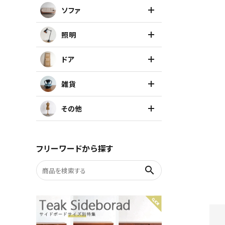
ソファ
キャビネット
照明
チェア
ドア
ソファ
雑貨
照明
その他
ドア
フリーワードから探す
雑貨
search
その他
BRAND