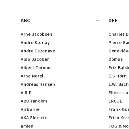
ABC
DEF
Arne Jacobsen
Charles 
Andre Sornay
Pierre Ga
Andre Cazenave
Genevièv
Aldo Jacober
Domus
Albert Tormos
Erik Bals
Arne Norell
E.S Horn
Andreas Hansen
E.W. Bach
A.R.P
Elliotts 
ABO randers
ERCOL
Airborne
Frank Gui
AKA Electric
Friso Kra
amien
FOG & Mo