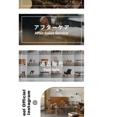
過去販売
カテ
INFORMATION
ACCOUNT MENU
ようこそ ゲスト 様
meeting_room
person
ログイン
新規会員登録