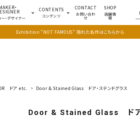
MAKER・
CONTACT
SHOP
CONTENTS
ESIGNER
お問い合わ
店舗情
コンテンツ
せ
報
カー・デザイナー
Exhibition "NOT FAMOUS" 隠れた名作はこちらから
ブル
キャビネット
ドア
OR
ドア etc.
Door & Stained Glass
ドア・ステンドグラス
Door & Stained Glass
ドア