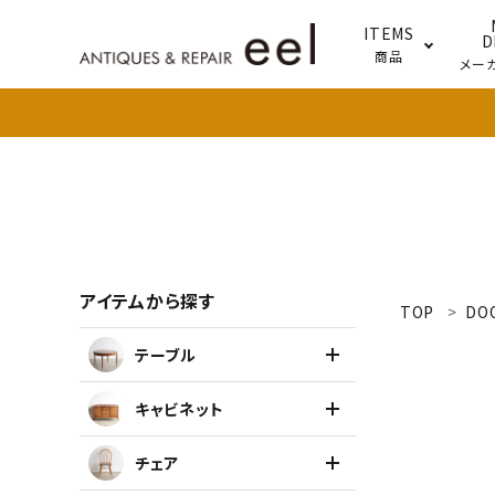
ITEMS
D
商品
メー
テー
照明
アイテムから探す
TOP
DO
search
テーブル
新着商品
キャビネット
アイテムを探す
チェア
テーブル