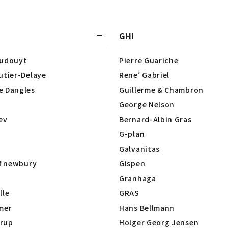
GHI
Dudouyt
Pierre Guariche
utier-Delaye
Rene’ Gabriel
e Dangles
Guillerme & Chambron
George Nelson
lev
Bernard-Albin Gras
G-plan
Galvanitas
of newbury
Gispen
Granhaga
lle
GRAS
mer
Hans Bellmann
rup
Holger Georg Jensen