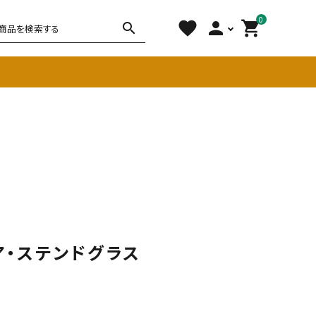
0
favorite
person
shopping_cart
search
チェア
ソファ
雑貨
その他
・ステンドグラス