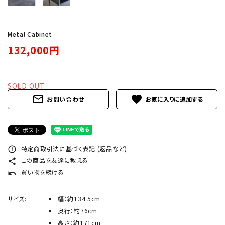
INFORMATION
ACCOUNT MENU
Metal Cabinet
ようこそ ゲスト 様
132,000円
meeting_room
person
ログイン
新規会員登録
SOLD OUT
mail_outline
favorite
お問い合わせ
特定商取引法に基づく表記 (返品など)
error_outline
この商品を友達に教える
share
買い物を続ける
undo
サイズ:
幅：約134.5cm
奥行：約76cm
高さ：約171cm