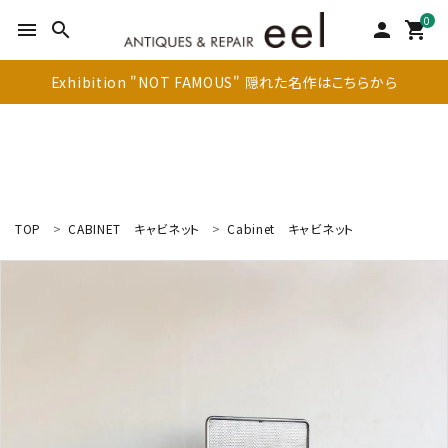
0
menu
search
person
shopping_cart
Exhibition "NOT FAMOUS" 隠れた名作はこちらから
TOP
CABINET
キャビネット
Cabinet
キャビネット
search
新着商品
アイテムを探す
テーブル