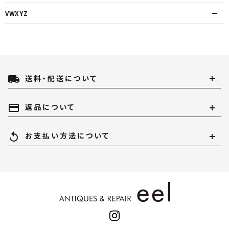
VWXYZ
local_shipping
送料・配送について
payment
返品について
replay
お支払い方法について