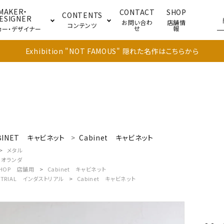
MAKER・
CONTACT
SHOP
CONTENTS
ESIGNER
お問い合わ
店舗情
コンテンツ
せ
報
カー・デザイナー
Exhibition "NOT FAMOUS" 隠れた名作はこちらから
ブル
キャビネット
ドア
BINET
キャビネット
Cabinet
キャビネット
メタル
オランダ
SHOP
店舗用
Cabinet
キャビネット
TRIAL
インダストリアル
Cabinet
キャビネット