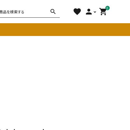
0
favorite
person
shopping_cart
search
チェア
ソファ
雑貨
その他