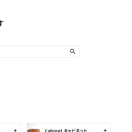
す
search
Cabinet キャビネット