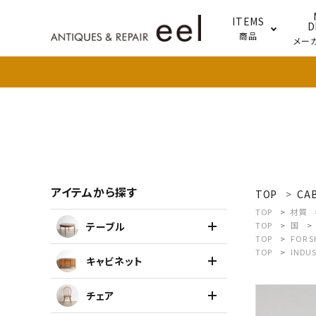
ITEMS
D
商品
メー
テー
照明
アイテムから探す
TOP
CA
search
TOP
材質
テーブル
TOP
国
TOP
FOR 
新着商品
TOP
INDUS
キャビネット
アイテムを探す
チェア
テーブル