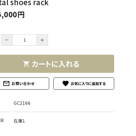
al shoes rack
6,000円
－
＋
カートに入れる
shopping_cart
mail_outline
favorite
お問い合わせ
GC2166
況:
在庫1