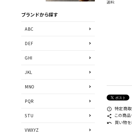
送料:
ブランドから探す
ABC
DEF
GHI
JKL
MNO
PQR
特定商取
error_outline
この商品
STU
share
買い物を
undo
VWXYZ