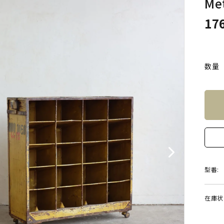
Met
17
数量
型番:
在庫状