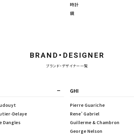
時計
鏡
BRAND・DESIGNER
ブランド・デザイナー一覧
GHI
Dudouyt
Pierre Guariche
utier-Delaye
Rene’ Gabriel
e Dangles
Guillerme & Chambron
George Nelson