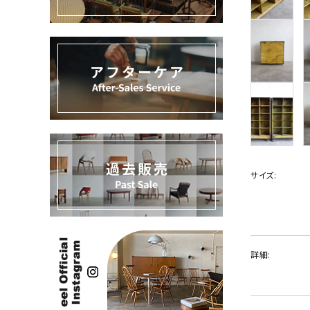
過去販売
INFORMATION
ACCOUNT MENU
ようこそ ゲスト 様
meeting_room
person
ログイン
新規会員登録
サイズ:
詳細: