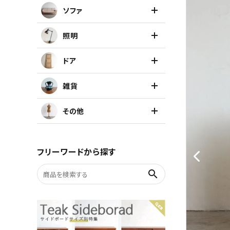
ソファ
キャビネット
照明
チェア
ドア
ソファ
雑貨
照明
その他
ドア
フリーワードから探す
雑貨
search
その他
BRAND