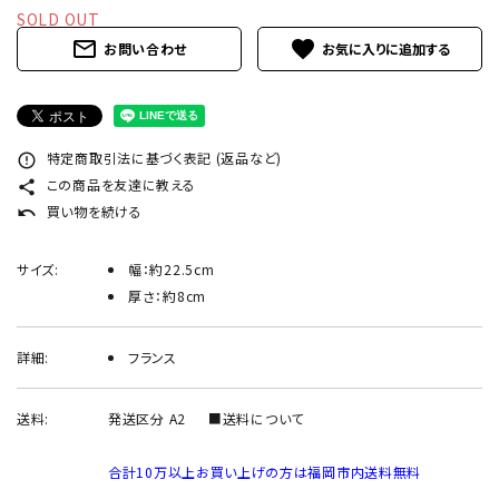
INFORMATION
SOLD OUT
mail_outline
favorite
お問い合わせ
ACCOUNT MENU
ようこそ ゲスト 様
meeting_room
person
ログイン
新規会員登録
特定商取引法に基づく表記 (返品など)
error_outline
この商品を友達に教える
share
買い物を続ける
undo
サイズ:
幅：約22.5cm
厚さ：約8cm
詳細:
フランス
送料:
発送区分 A2
■送料について
合計10万以上お買い上げの方は福岡市内送料無料