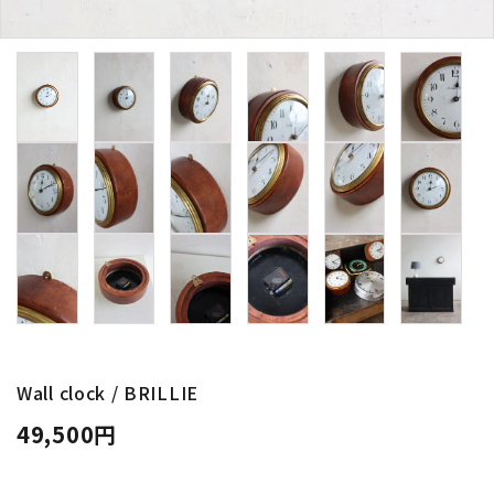
卸販売
デザイナーまとめ
アフターケア
メンテナンスについて
ギャラリー・シーン
納品事例
エキシビジョン・展示会
Wall clock / BRILLIE
49,500円
過去販売