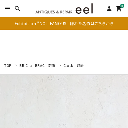
0
menu
search
person
shopping_cart
Exhibition "NOT FAMOUS" 隠れた名作はこちらから
TOP
BRIC -a- BRAC
雑貨
Clock
時計
search
新着商品
アイテムを探す
テーブル