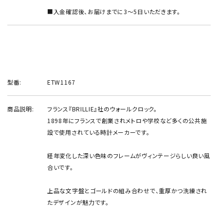
■入金確認後、お届けまでに3～5日いただきます。
型番:
ETW1167
商品説明:
フランス『BRILLIE』社のウォールクロック。
1898年にフランスで創業されメトロや学校など多くの公共施
設で使用されている時計メーカーです。
経年変化した深い色味のフレームがヴィンテージらしい良い風
合いです。
上品な文字盤とゴールドの組み合わせで、重厚かつ洗練され
たデザインが魅力です。