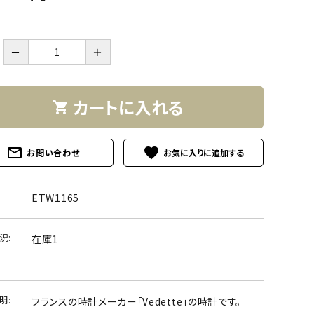
－
＋
カートに入れる
shopping_cart
mail_outline
favorite
お問い合わせ
ETW1165
況:
在庫1
明:
フランスの時計メーカー「Vedette」の時計です。