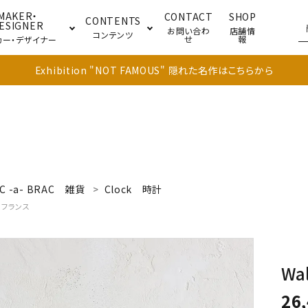
MAKER・
CONTACT
SHOP
CONTENTS
ESIGNER
お問い合わ
店舗情
コンテンツ
せ
報
カー・デザイナー
Exhibition "NOT FAMOUS" 隠れた名作はこちらから
ブル
キャビネット
ドア
C -a- BRAC
雑貨
Clock
時計
フランス
Wal
26