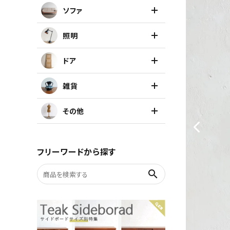
ソファ
キャビネット
照明
チェア
ドア
ソファ
雑貨
照明
その他
ドア
フリーワードから探す
雑貨
search
その他
BRAND