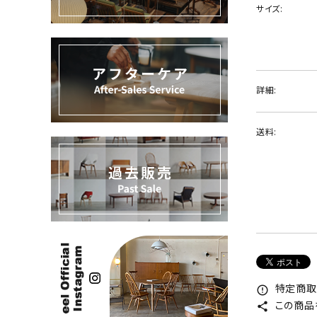
サイズ:
過去販売
INFORMATION
ACCOUNT MENU
詳細:
ようこそ ゲスト 様
送料:
meeting_room
person
ログイン
新規会員登録
特定商取
error_outline
この商品
share