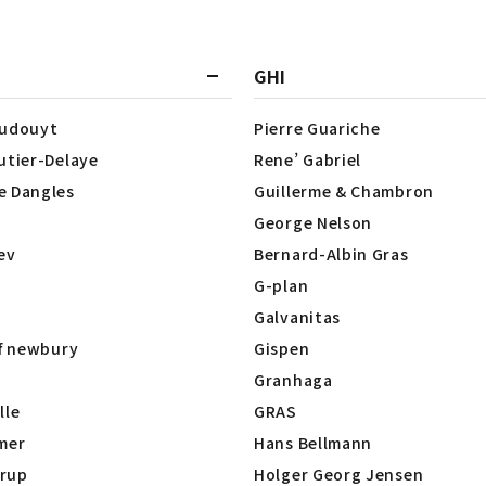
GHI
Dudouyt
Pierre Guariche
utier-Delaye
Rene’ Gabriel
e Dangles
Guillerme & Chambron
George Nelson
lev
Bernard-Albin Gras
G-plan
Galvanitas
of newbury
Gispen
Granhaga
lle
GRAS
mer
Hans Bellmann
rup
Holger Georg Jensen