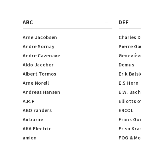
ABC
DEF
Arne Jacobsen
Charles 
Andre Sornay
Pierre Ga
Andre Cazenave
Genevièv
Aldo Jacober
Domus
Albert Tormos
Erik Bals
Arne Norell
E.S Horn
Andreas Hansen
E.W. Bach
A.R.P
Elliotts 
ABO randers
ERCOL
Airborne
Frank Gui
AKA Electric
Friso Kra
amien
FOG & Mo