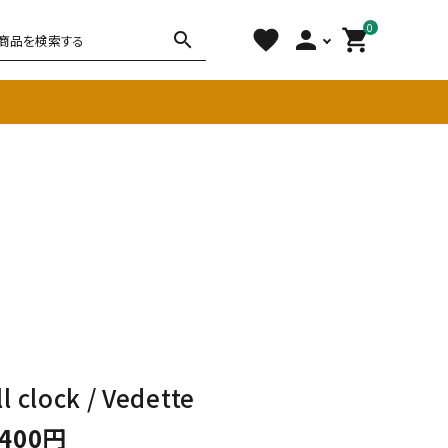
0
favorite
person
shopping_cart
search
チェア
ソファ
雑貨
その他
l clock / Vedette
,400円