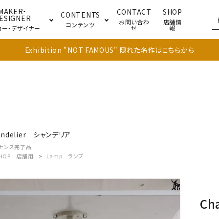
MAKER・
CONTACT
SHOP
CONTENTS
ESIGNER
お問い合わ
店舗情
コンテンツ
せ
報
カー・デザイナー
Exhibition "NOT FAMOUS" 隠れた名作はこちらから
ブル
キャビネット
ドア
ndelier
シャンデリア
ナンス完了品
SHOP
店舗用
Lamp
ランプ
Ch