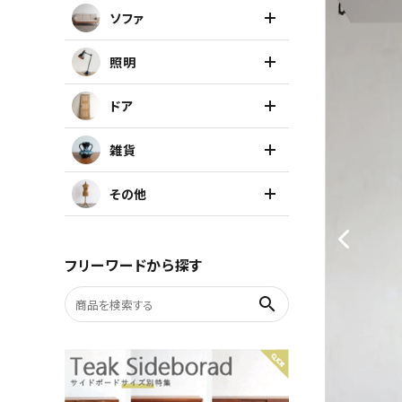
ソファ
キャビネット
照明
チェア
ドア
ソファ
雑貨
照明
その他
ドア
フリーワードから探す
雑貨
search
その他
BRAND