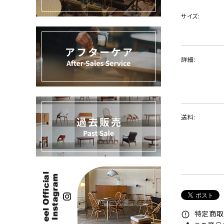
過去販売
サイズ:
INFORMATION
詳細:
ACCOUNT MENU
ようこそ ゲスト 様
meeting_room
person
ログイン
新規会員登録
送料:
特定商取
error_outline