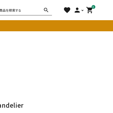
0
favorite
person
shopping_cart
search
チェア
ソファ
雑貨
その他
andelier