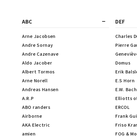
ABC
DEF
Arne Jacobsen
Charles 
Andre Sornay
Pierre Ga
Andre Cazenave
Genevièv
Aldo Jacober
Domus
Albert Tormos
Erik Bals
Arne Norell
E.S Horn
Andreas Hansen
E.W. Bach
A.R.P
Elliotts 
ABO randers
ERCOL
Airborne
Frank Gui
AKA Electric
Friso Kra
amien
FOG & Mo