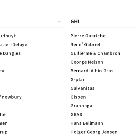
GHI
Dudouyt
Pierre Guariche
utier-Delaye
Rene’ Gabriel
e Dangles
Guillerme & Chambron
George Nelson
lev
Bernard-Albin Gras
G-plan
Galvanitas
of newbury
Gispen
Granhaga
lle
GRAS
mer
Hans Bellmann
rup
Holger Georg Jensen