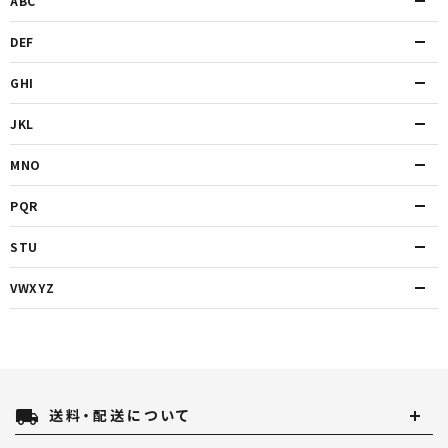
ABC
DEF
GHI
JKL
MNO
PQR
STU
VWXYZ
local_shipping
送料・配送について