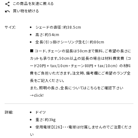
この商品を友達に教える
share
買い物を続ける
undo
サイズ:
シェードの直径：約38.5cm
高さ：約54cm
全長（引っ掛けシーリング含む）：約80cm
コード、チェーンの延長は50cmまで無料、ご希望の長さに
カットも承ります。50cm以上の延長の場合は材料費実費 （コ
ード20円 + tax/10cm・チェーン80円 + tax/10cm） の材料
費をご負担いただきます。注文時、備考欄にご希望のランプ全
長をご記入ください。
また、照明の長さ、全長についてはこちらをご確認下さい
→
click！
詳細:
ドイツ
重さ：約3kg
使用電球【E26】・・・電球は付属しませんのでご注意くださ
い