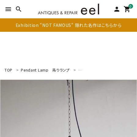
0
menu
search
person
shopping_cart
Exhibition "NOT FAMOUS" 隠れた名作はこちらから
TOP
Pendant Lamp
吊りランプ
Industrial Lamp
インダストリア
search
新着商品
アイテムを探す
テーブル