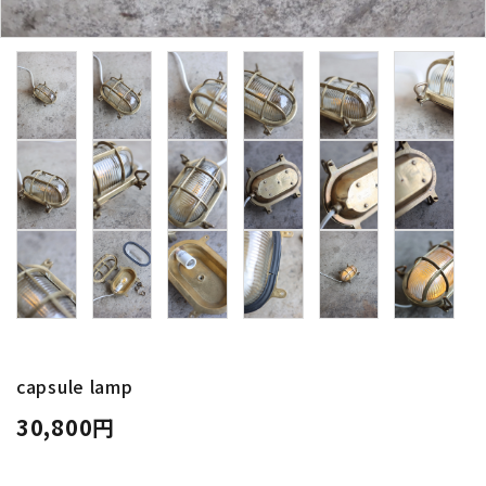
卸販売
デザイナーまとめ
アフターケア
メンテナンスについて
ギャラリー・シーン
納品事例
エキシビジョン・展示会
capsule lamp
30,800円
過去販売