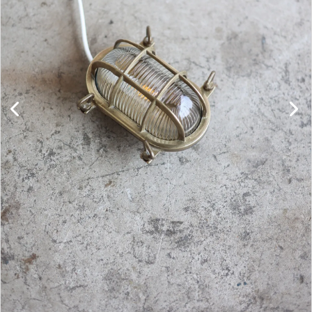
キャビネット
チェア
ソファ
照明
ドア
雑貨
その他
BRAND
お気に入りリスト