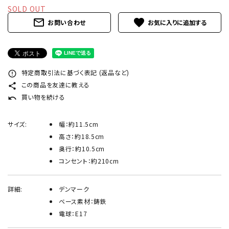
INFORMATION
SOLD OUT
mail_outline
favorite
お問い合わせ
ACCOUNT MENU
ようこそ ゲスト 様
meeting_room
person
ログイン
新規会員登録
特定商取引法に基づく表記 (返品など)
error_outline
この商品を友達に教える
share
買い物を続ける
undo
サイズ:
幅：約11.5cm
高さ：約18.5cm
奥行：約10.5cm
コンセント：約210cm
詳細:
デンマーク
ベース素材：鋳鉄
電球：E17