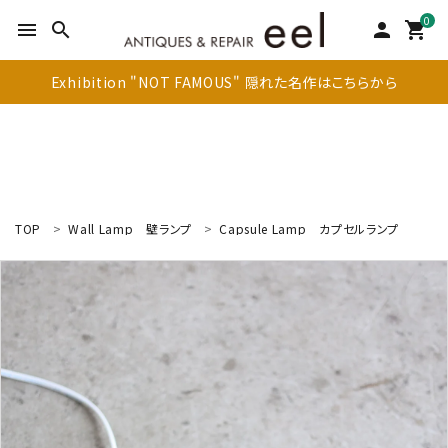
0
menu
search
person
shopping_cart
Exhibition "NOT FAMOUS" 隠れた名作はこちらから
TOP
Wall Lamp
壁ランプ
Capsule Lamp
カプセルランプ
search
新着商品
アイテムを探す
テーブル