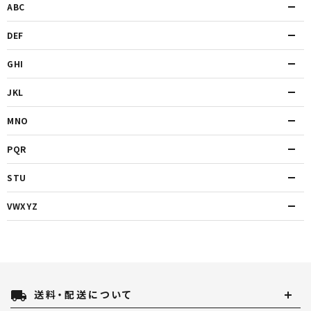
ABC
DEF
GHI
JKL
MNO
PQR
STU
VWXYZ
local_shipping
送料・配送について