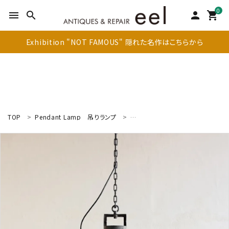
0
menu
search
person
shopping_cart
Exhibition "NOT FAMOUS" 隠れた名作はこちらから
TOP
Pendant Lamp
吊りランプ
Industrial Lamp
インダストリア
search
新着商品
アイテムを探す
テーブル