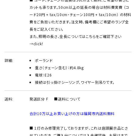
カットも承ります。50cm以上の延長の場合は材料費実費 （コ
ード20円 + tax/10cm・チェーン100円 + tax/10cm） の材料
費をご負担いただきます。注文時、備考欄にご希望のランプ全
長をご記入ください。
また、照明の長さ、全長についてはこちらをご確認下さい
→
click！
詳細:
ポーランド
重さ（チェーン含む）：約4.8kg
電球：E26
接続は引っ掛けシーリング、ワイヤー別吊りです。
送料:
発送区分 F
■送料について
合計10万以上お買い上げの方は福岡市内送料無料
■ 1灯のみ修理完了しておりますが、これは店頭展示品とさ
せていただき、ご購入分については入金確認後、 お届けまで