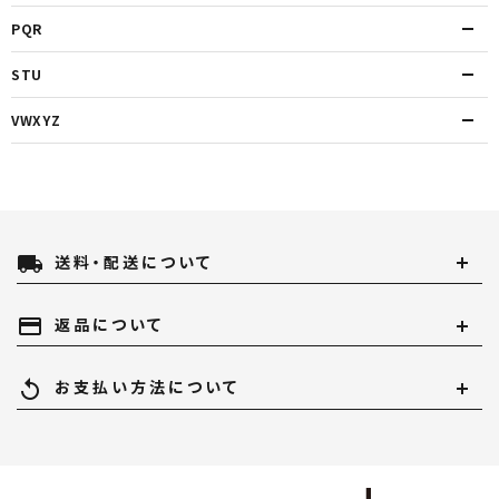
PQR
STU
VWXYZ
local_shipping
送料・配送について
payment
返品について
replay
お支払い方法について