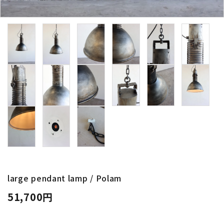
卸販売
デザイナーまとめ
アフターケア
メンテナンスについて
ギャラリー・シーン
納品事例
エキシビジョン・展示会
large pendant lamp / Polam
51,700円
過去販売