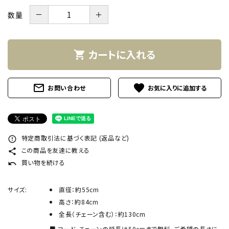
INFORMATION
－
＋
数量
ACCOUNT MENU
ようこそ ゲスト 様
カートに入れる
shopping_cart
meeting_room
person
ログイン
新規会員登録
mail_outline
favorite
お問い合わせ
特定商取引法に基づく表記 (返品など)
error_outline
この商品を友達に教える
share
買い物を続ける
undo
サイズ:
直径：約55cm
高さ：約84cm
全長（チェーン含む）：約130cm
コード、チェーンの延長は50cmまで無料、ご希望の長さに