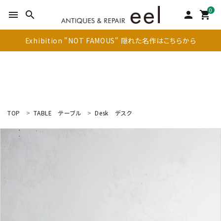
0
menu
search
person
shopping_cart
Exhibition "NOT FAMOUS" 隠れた名作はこちらから
TOP
TABLE
テーブル
Desk
デスク
search
新着商品
アイテムを探す
テーブル