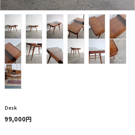
卸販売
デザイナーまとめ
アフターケア
メンテナンスについて
ギャラリー・シーン
納品事例
エキシビジョン・展示会
Desk
99,000円
過去販売