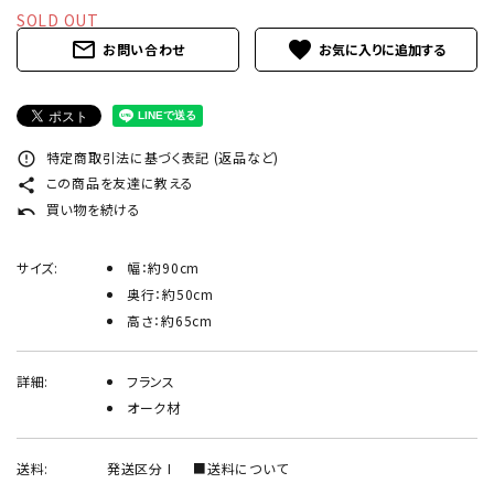
INFORMATION
SOLD OUT
mail_outline
favorite
お問い合わせ
ACCOUNT MENU
ようこそ ゲスト 様
meeting_room
person
ログイン
新規会員登録
特定商取引法に基づく表記 (返品など)
error_outline
この商品を友達に教える
share
買い物を続ける
undo
サイズ:
幅：約90cm
奥行：約50cm
高さ：約65cm
詳細:
フランス
オーク材
送料:
発送区分 I
■送料について