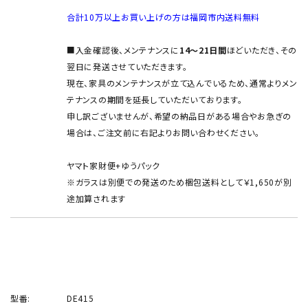
合計10万以上お買い上げの方は福岡市内送料無料
■入金確認後、メンテナンスに
14～21日間
ほどいただき、その
翌日に発送させていただきます。
現在、家具のメンテナンスが立て込んでいるため、通常よりメン
テナンスの期間を延長していただいております。
申し訳ございませんが、希望の納品日がある場合やお急ぎの
場合は、ご注文前に右記よりお問い合わせください。
ヤマト家財便+ゆうパック
※ガラスは別便での発送のため梱包送料として￥1,650が別
途加算されます
型番:
DE415