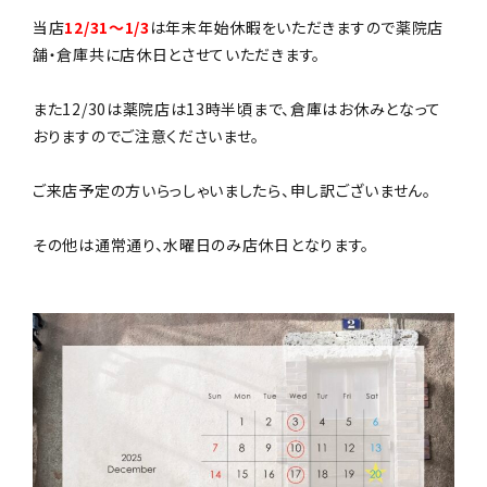
当店
12/31～1/3
は年末年始休暇をいただきますので薬院店
ソファ
舗・倉庫共に店休日とさせていただきます。
照明
また12/30は薬院店は13時半頃まで、倉庫はお休みとなって
おりますのでご注意くださいませ。
ドア
ご来店予定の方いらっしゃいましたら、申し訳ございません。
雑貨
その他は通常通り、水曜日のみ店休日となります。
その他
BRAND
卸販売
デザイナーまとめ
アフターケア