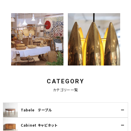
暮らしのかご展 2026
petit lamp 展
2026.07.21
2026.06.27
eelについて
eelについて
未分類
イベント at eel
CATEGORY
カテゴリー一覧
Tabele テーブル
Cabinet キャビネット