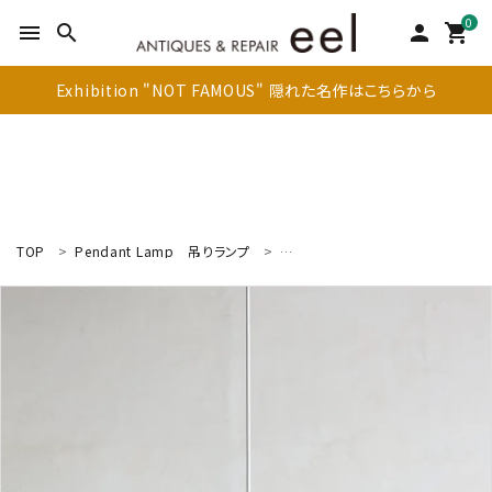
0
menu
search
person
shopping_cart
Exhibition "NOT FAMOUS" 隠れた名作はこちらから
TOP
Pendant Lamp
吊りランプ
Pendant Lamp
ペンダントラン
search
新着商品
アイテムを探す
テーブル