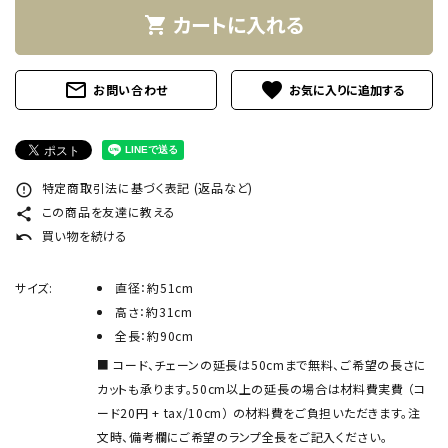
カートに入れる
shopping_cart
mail_outline
favorite
お問い合わせ
特定商取引法に基づく表記 (返品など)
error_outline
この商品を友達に教える
share
買い物を続ける
undo
サイズ:
直径：約51cm
高さ：約31cm
全長：約90cm
コード、チェーンの延長は50cmまで無料、ご希望の長さに
カットも承ります。50cm以上の延長の場合は材料費実費 （コ
ード20円 + tax/10cm） の材料費をご負担いただきます。注
文時、備考欄にご希望のランプ全長をご記入ください。