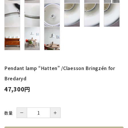
INFORMATION
ACCOUNT MENU
ようこそ ゲスト 様
meeting_room
person
ログイン
新規会員登録
Pendant lamp “Hatten” /Claesson Bringzén for
Bredaryd
47,300円
－
＋
数量