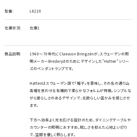
型番:
L6220
在庫状況:
在庫1
商品説明:
1960〜70年代にClaesson Bringzénが、スウェーデンの照
明メーカーBredarydのためにデザインした”Hatten”シリー
ズのペンダントランプです。
Hattenはスウェーデン語で「帽子」を意味し、その名の通り山
高帽を思わせる有機的で柔らかなフォルムが特徴。シンプルな
がら愛らしさのあるデザインで、北欧らしい温かみを感じさせ
ます。
下方へ効率よく光を広げる設計のため、ダイニングテーブルや
カウンターの照明におすすめ。眩しさを抑えた心地よい灯り
で、空間を優しく照らします。