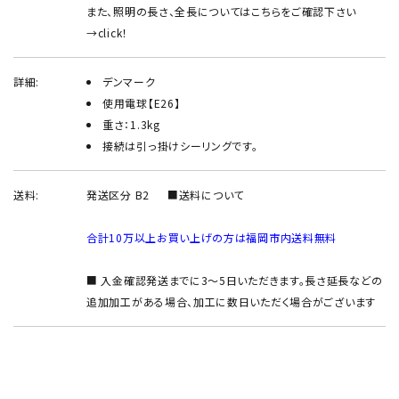
また、照明の長さ、全長についてはこちらをご確認下さい
→
click！
詳細:
デンマーク
使用電球【E26】
重さ：1.3kg
接続は引っ掛けシーリングです。
送料:
発送区分 B2
■送料について
合計10万以上お買い上げの方は福岡市内送料無料
■ 入金確認発送までに3～5日いただきます。長さ延長などの
追加加工がある場合、加工に数日いただく場合がございます