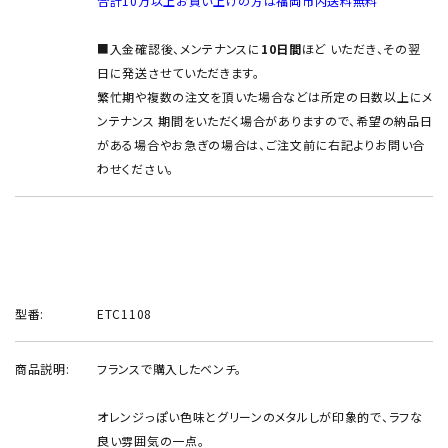
合計10万以上お買い上げの方は福岡市内送料無料
■入金確認後、メンテナンスに
10日間
ほど いただき、その翌
日に発送させていただきます。
繁忙期や複数の注文を頂いた場合などは所定の日数以上にメ
ンテナンス 期間をいただく場合がありますので、希望の納品日
がある場合やお急ぎの場合は、ご注文前に右記よりお問い合
わせください。
型番:
ETC1108
商品説明:
フランスで購入したベンチ。
オレンジっぽい色味とグリーンのメタルしが印象的で、ラフな
良い雰囲気の一点。