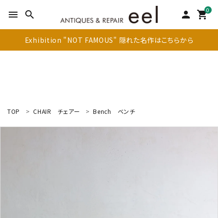
0
menu
search
person
shopping_cart
Exhibition "NOT FAMOUS" 隠れた名作はこちらから
TOP
CHAIR
チェアー
Bench
ベンチ
search
新着商品
アイテムを探す
テーブル