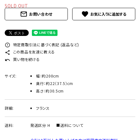
INFORMATION
SOLD OUT
mail_outline
favorite
お問い合わせ
ACCOUNT MENU
ようこそ ゲスト 様
meeting_room
person
ログイン
新規会員登録
特定商取引法に基づく表記 (返品など)
error_outline
この商品を友達に教える
share
買い物を続ける
undo
サイズ:
幅：約200cm
奥行：約22（37.5）cm
高さ：約30.5cm
詳細:
フランス
送料:
発送区分 H
■送料について