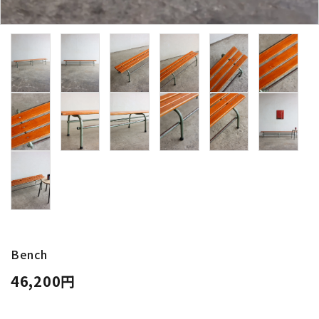
卸販売
デザイナーまとめ
アフターケア
メンテナンスについて
ギャラリー・シーン
納品事例
エキシビジョン・展示会
Bench
46,200円
過去販売