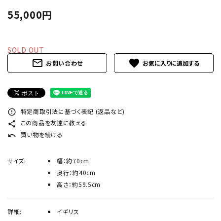
INFORMATION
55,000円
ACCOUNT MENU
ようこそ ゲスト 様
SOLD OUT
mail_outline
favorite
お問い合わせ
meeting_room
person
ログイン
新規会員登録
特定商取引法に基づく表記 (返品など)
error_outline
この商品を友達に教える
share
買い物を続ける
undo
サイズ:
幅：約70cm
奥行：約40cm
高さ：約59.5cm
詳細:
イギリス