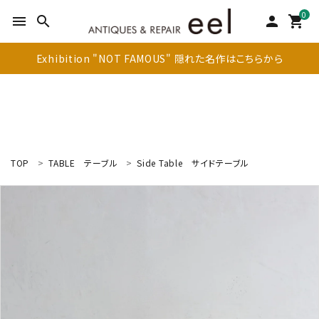
0
menu
search
person
shopping_cart
Exhibition "NOT FAMOUS" 隠れた名作はこちらから
TOP
TABLE
テーブル
Side Table
サイドテーブル
search
新着商品
アイテムを探す
テーブル