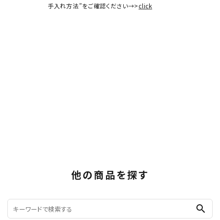
手入れ方法”をご確認ください→>
click
他の商品を探す
search