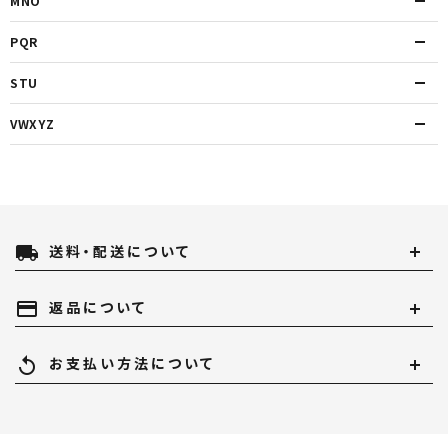
MNO
PQR
STU
VWXYZ
local_shipping
送料・配送について
payment
返品について
replay
お支払い方法について