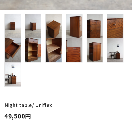
卸販売
デザイナーまとめ
アフターケア
メンテナンスについて
ギャラリー・シーン
納品事例
エキシビジョン・展示会
Night table/ Uniflex
49,500円
過去販売