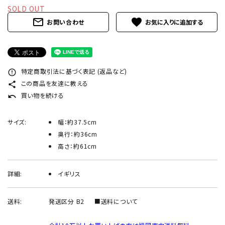
INFORMATION
SOLD OUT
mail_outline
favorite
お問い合わせ
ACCOUNT MENU
ようこそ ゲスト 様
meeting_room
person
ログイン
新規会員登録
特定商取引法に基づく表記 (返品など)
error_outline
この商品を友達に教える
share
買い物を続ける
undo
サイズ:
幅：約37.5cm
奥行：約36cm
高さ：約61cm
詳細:
イギリス
送料:
発送区分 B2
■送料について