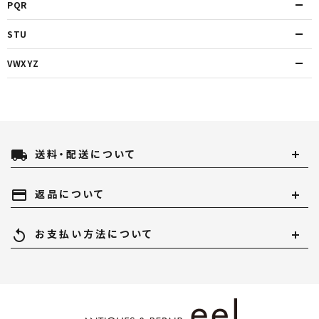
PQR
STU
VWXYZ
local_shipping
送料・配送について
payment
返品について
replay
お支払い方法について