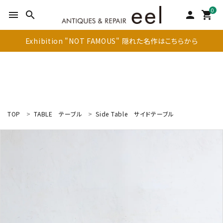
0
menu
search
person
shopping_cart
Exhibition "NOT FAMOUS" 隠れた名作はこちらから
TOP
TABLE
テーブル
Side Table
サイドテーブル
search
新着商品
アイテムを探す
テーブル