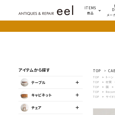
ITEMS
D
商品
メー
テー
照明
アイテムから探す
TOP
CA
search
TOP
トーン
テーブル
TOP
材質
TOP
国
新着商品
TOP
Reco
キャビネット
TOP
サイド
アイテムを探す
チェア
テーブル