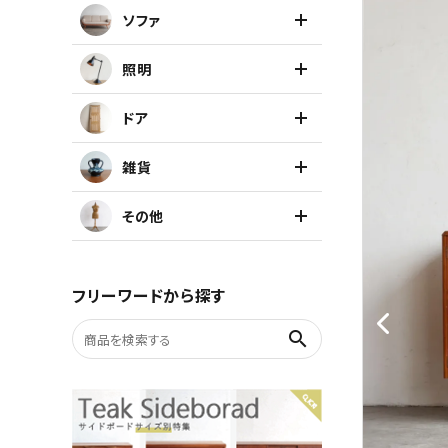
ソファ
キャビネット
照明
チェア
ドア
ソファ
雑貨
照明
その他
ドア
フリーワードから探す
雑貨
search
その他
BRAND