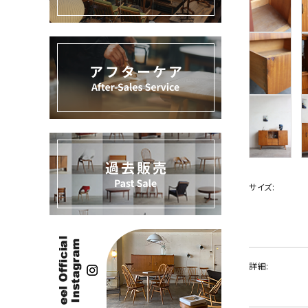
過去販売
INFORMATION
ACCOUNT MENU
ようこそ ゲスト 様
meeting_room
person
ログイン
新規会員登録
サイズ:
詳細: