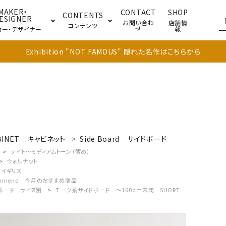
MAKER・
CONTACT
SHOP
CONTENTS
ESIGNER
お問い合わ
店舗情
コンテンツ
せ
報
カー・デザイナー
Exhibition "NOT FAMOUS" 隠れた名作はこちらから
ブル
キャビネット
ドア
BINET
キャビネット
Side Board
サイドボード
ライト～ミディアムトーン（薄め）
ウォルナット
イギリス
mmend
今月のおすすめ商品
ボード サイズ別
チーク系サイドボード ～160ｃｍ未満 SHORT