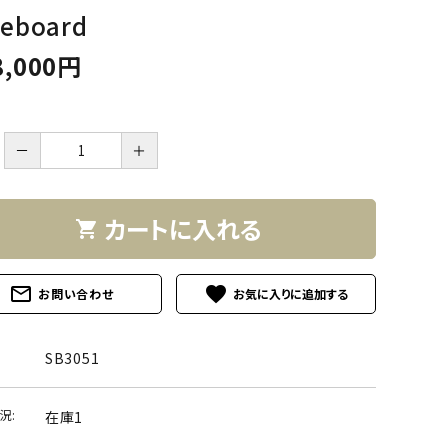
deboard
8,000円
－
＋
カートに入れる
shopping_cart
mail_outline
favorite
お問い合わせ
SB3051
況:
在庫1