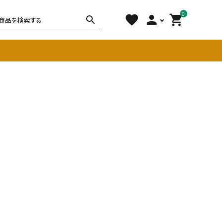
0
favorite
person
shopping_cart
search
チェア
ソファ
雑貨
その他