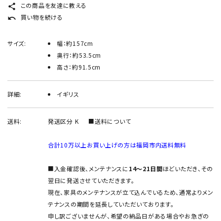
この商品を友達に教える
share
買い物を続ける
undo
サイズ:
幅：約157cm
奥行：約53.5cm
高さ：約91.5cm
詳細:
イギリス
送料:
発送区分 K
■送料について
合計10万以上お買い上げの方は福岡市内送料無料
■入金確認後、メンテナンスに
14～21日間
ほどいただき、その
翌日に発送させていただきます。
現在、家具のメンテナンスが立て込んでいるため、通常よりメン
テナンスの期間を延長していただいております。
申し訳ございませんが、希望の納品日がある場合やお急ぎの