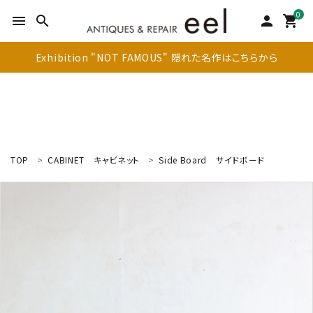
0
menu
search
person
shopping_cart
Exhibition "NOT FAMOUS" 隠れた名作はこちらから
TOP
CABINET
キャビネット
Side Board
サイドボード
search
新着商品
アイテムを探す
テーブル