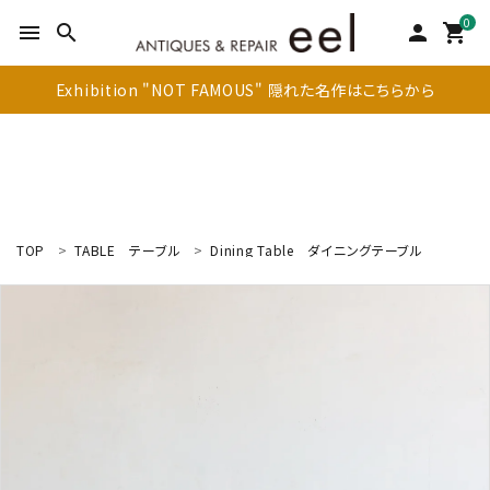
0
menu
search
person
shopping_cart
Exhibition "NOT FAMOUS" 隠れた名作はこちらから
TOP
TABLE
テーブル
Dining Table
ダイニングテーブル
search
新着商品
アイテムを探す
テーブル