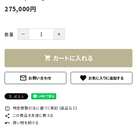
INFORMATION
275,000円
ACCOUNT MENU
ようこそ ゲスト 様
－
＋
数量
meeting_room
person
ログイン
新規会員登録
カートに入れる
shopping_cart
mail_outline
favorite
お問い合わせ
特定商取引法に基づく表記 (返品など)
error_outline
この商品を友達に教える
share
買い物を続ける
undo