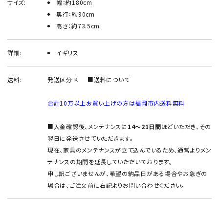
サイズ:
幅：約180cm
奥行：約90cm
高さ：約73.5cm
詳細:
イギリス
送料:
発送区分 K
■送料について
合計10万以上お買い上げの方は福岡市内送料無料
■入金確認後、メンテナンスに
14～21日間
ほどいただき、その
翌日に発送させていただきます。
現在、家具のメンテナンスが立て込んでいるため、通常よりメン
テナンスの期間を延長していただいております。
申し訳ございませんが、希望の納品日がある場合やお急ぎの
場合は、ご注文前に右記よりお問い合わせください。