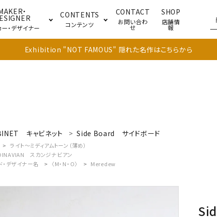
MAKER・
CONTACT
SHOP
CONTENTS
ESIGNER
お問い合わ
店舗情
コンテンツ
せ
報
カー・デザイナー
Exhibition "NOT FAMOUS" 隠れた名作はこちらから
ブル
キャビネット
ドア
BINET
キャビネット
Side Board
サイドボード
ライト～ミディアムトーン（薄め）
DINAVIAN
スカンジナビアン
ド・デザイナー名
〈M・N・O〉
Meredew
Si