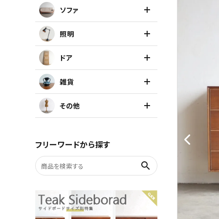
ソファ
キャビネット
照明
チェア
ドア
ソファ
雑貨
照明
その他
ドア
フリーワードから探す
雑貨
search
その他
BRAND