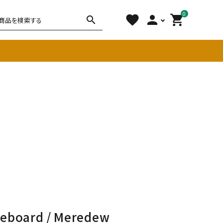
0
favorite
person
shopping_cart
search
チェア
ソファ
雑貨
その他
deboard / Meredew