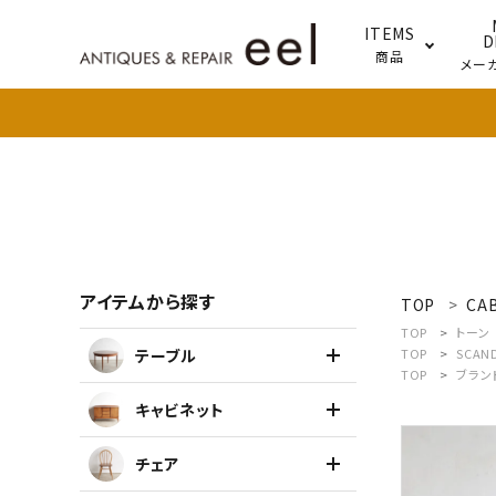
ITEMS
D
商品
メー
テー
照明
アイテムから探す
TOP
CA
search
TOP
トーン
テーブル
TOP
SCAN
TOP
ブラン
新着商品
キャビネット
アイテムを探す
チェア
テーブル