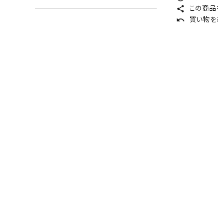
この商品
share
買い物を
undo