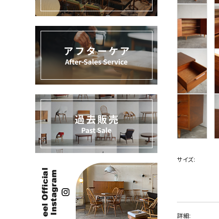
過去販売
INFORMATION
ACCOUNT MENU
ようこそ ゲスト 様
meeting_room
person
ログイン
新規会員登録
サイズ:
詳細: