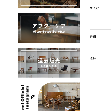
過去販売
サイズ:
INFORMATION
ACCOUNT MENU
ようこそ ゲスト 様
詳細:
meeting_room
person
ログイン
新規会員登録
送料: