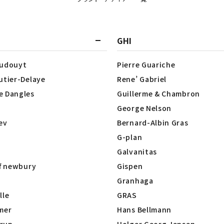
GHI
Dudouyt
Pierre Guariche
utier-Delaye
Rene’ Gabriel
e Dangles
Guillerme & Chambron
George Nelson
lev
Bernard-Albin Gras
G-plan
Galvanitas
of newbury
Gispen
Granhaga
lle
GRAS
mer
Hans Bellmann