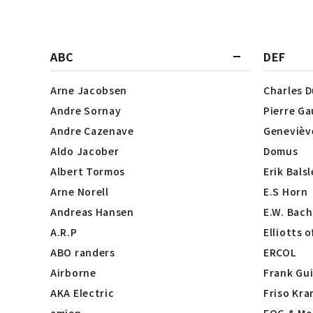
ABC
DEF
Arne Jacobsen
Charles 
Andre Sornay
Pierre Ga
Andre Cazenave
Genevièv
Aldo Jacober
Domus
Albert Tormos
Erik Bals
Arne Norell
E.S Horn
Andreas Hansen
E.W. Bach
A.R.P
Elliotts 
ABO randers
ERCOL
Airborne
Frank Gui
AKA Electric
Friso Kra