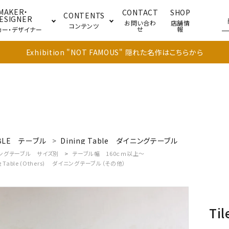
MAKER・
CONTACT
SHOP
CONTENTS
ESIGNER
お問い合わ
店舗情
コンテンツ
せ
報
カー・デザイナー
Exhibition "NOT FAMOUS" 隠れた名作はこちらから
ブル
キャビネット
ドア
BLE
テーブル
Dining Table
ダイニングテーブル
ングテーブル サイズ別
テーブル幅 160ｃｍ以上～
g Table (Others)
ダイニングテーブル（その他）
Til