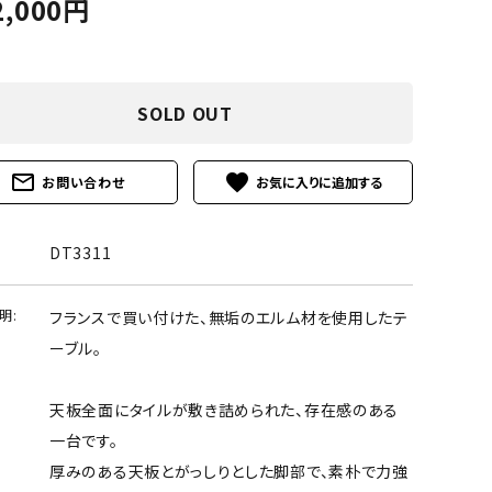
2,000円
SOLD OUT
mail_outline
favorite
お問い合わせ
DT3311
明:
フランスで買い付けた、無垢のエルム材を使用したテ
ーブル。
天板全面にタイルが敷き詰められた、存在感のある
一台です。
厚みのある天板とがっしりとした脚部で、素朴で力強