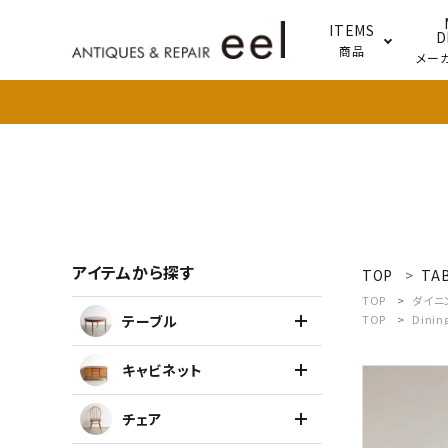
ITEMS
D
商品
メー
テー
照明
アイテムから探す
TOP
TA
search
TOP
ダイニ
テーブル
TOP
Dinin
新着商品
キャビネット
アイテムを探す
チェア
テーブル