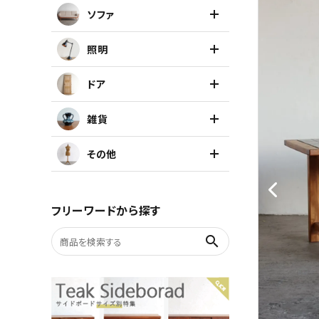
ソファ
キャビネット
照明
チェア
ドア
ソファ
雑貨
照明
その他
ドア
フリーワードから探す
雑貨
search
その他
BRAND