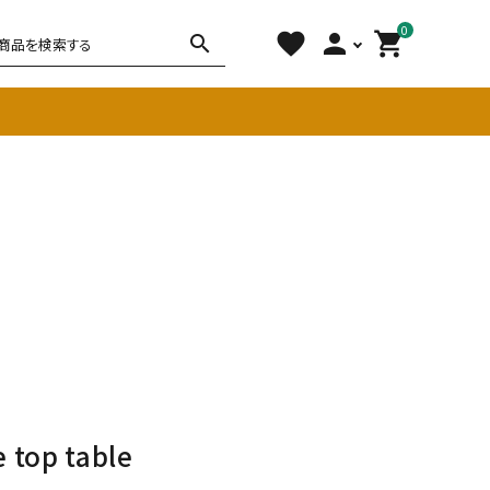
0
favorite
person
shopping_cart
search
チェア
ソファ
雑貨
その他
e top table