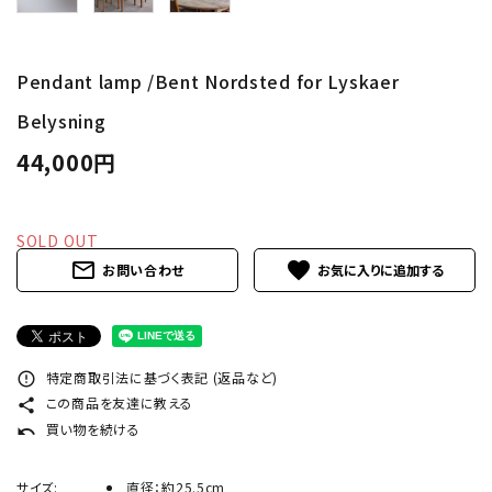
INFORMATION
ACCOUNT MENU
Pendant lamp /Bent Nordsted for Lyskaer
ようこそ ゲスト 様
Belysning
meeting_room
person
ログイン
新規会員登録
44,000円
SOLD OUT
mail_outline
favorite
お問い合わせ
特定商取引法に基づく表記 (返品など)
error_outline
この商品を友達に教える
share
買い物を続ける
undo
サイズ:
直径：約25.5cm