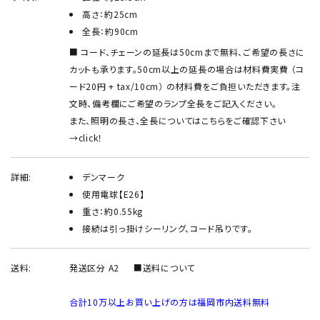
高さ：約25cm
全長：約90cm
コード、チェーンの延長は50cmまで無料、ご希望の長さに
カットも承ります。50cm以上の延長の場合は材料費実費 （コ
ード20円 + tax/10cm） の材料費をご負担いただきます。注
文時、備考欄にご希望のランプ全長をご記入ください。
また、照明の長さ、全長についてはこちらをご確認下さい
→
click！
詳細:
デンマーク
使用電球【E26】
重さ：約0.55kg
接続は引っ掛けシーリング、コード吊りです。
送料:
発送区分 A2
■送料について
合計10万以上お買い上げの方は福岡市内送料無料