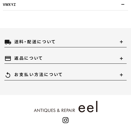
VWXYZ
local_shipping
送料・配送について
payment
返品について
replay
お支払い方法について