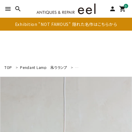
0
menu
search
person
shopping_cart
Exhibition "NOT FAMOUS" 隠れた名作はこちらから
TOP
Pendant Lamp
吊りランプ
Pendant Lamp
ペンダントラン
search
新着商品
アイテムを探す
テーブル