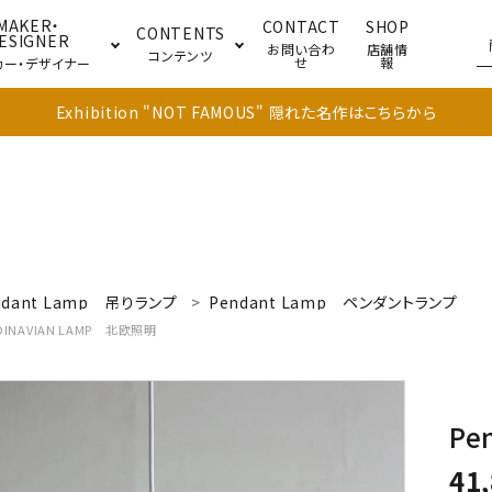
MAKER・
CONTACT
SHOP
CONTENTS
ESIGNER
お問い合わ
店舗情
コンテンツ
せ
報
カー・デザイナー
Exhibition "NOT FAMOUS" 隠れた名作はこちらから
ブル
キャビネット
ドア
ndant Lamp
吊りランプ
Pendant Lamp
ペンダントランプ
INAVIAN LAMP
北欧照明
Pe
41