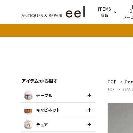
ITEMS
D
商品
メー
テー
照明
アイテムから探す
TOP
Pe
search
TOP
SCAND
テーブル
新着商品
キャビネット
アイテムを探す
チェア
テーブル