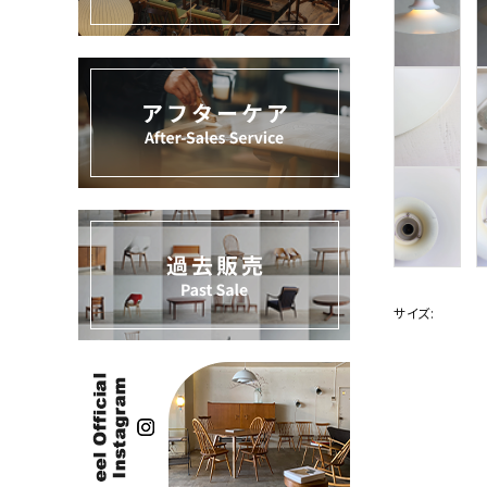
過去販売
INFORMATION
ACCOUNT MENU
ようこそ ゲスト 様
meeting_room
person
ログイン
新規会員登録
サイズ: