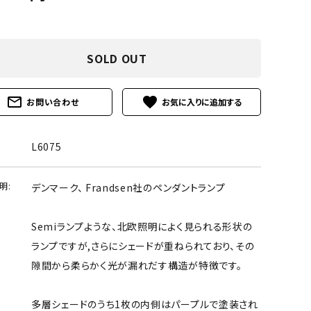
SOLD OUT
mail_outline
favorite
お問い合わせ
L6075
明:
デンマーク、 Frandsen社のペンダントランプ
Semiランプような、北欧照明によく見られる形状の
ランプですが,さらにシェードが重ねられており、その
隙間から柔らかく光が漏れだす構造が特徴です。
多層シェードのうち1枚の内側はパープルで塗装され