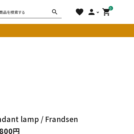
0
favorite
person
shopping_cart
search
チェア
ソファ
雑貨
その他
ndant lamp / Frandsen
,800円