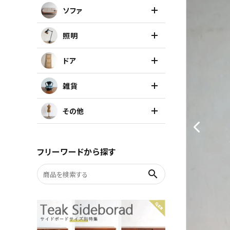
ソファ
キャビネット
照明
チェア
ドア
ソファ
雑貨
照明
その他
ドア
フリーワードから探す
雑貨
search
その他
BRAND