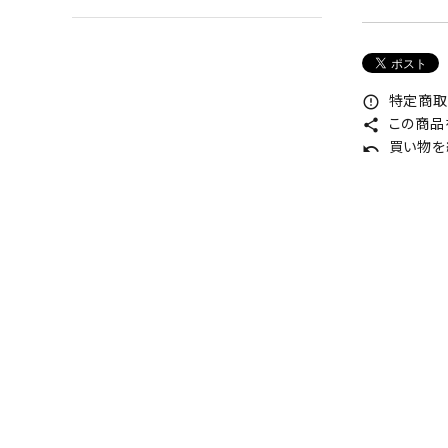
特定商取
error_outline
この商品
share
買い物を
undo