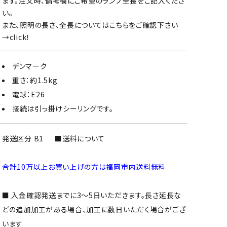
ます。注文時、備考欄にご希望のランプ全長をご記入くださ
い。
また、照明の長さ、全長についてはこちらをご確認下さい
→
click！
デンマーク
重さ：約1.5kg
電球：E26
接続は引っ掛けシーリングです。
発送区分 B1
■送料について
合計10万以上お買い上げの方は福岡市内送料無料
■ 入金確認発送までに3～5日いただきます。長さ延長な
どの追加加工がある場合、加工に数日いただく場合がござ
います