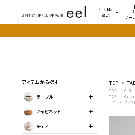
ITEMS
D
商品
メー
テー
照明
アイテムから探す
TOP
TA
search
TOP
G-Pla
テーブル
TOP
Cente
TOP
ブラン
新着商品
キャビネット
アイテムを探す
チェア
テーブル