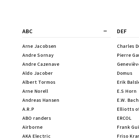
ABC
DEF
Arne Jacobsen
Charles 
Andre Sornay
Pierre Ga
Andre Cazenave
Genevièv
Aldo Jacober
Domus
Albert Tormos
Erik Bals
Arne Norell
E.S Horn
Andreas Hansen
E.W. Bach
A.R.P
Elliotts 
ABO randers
ERCOL
Airborne
Frank Gui
AKA Electric
Friso Kra