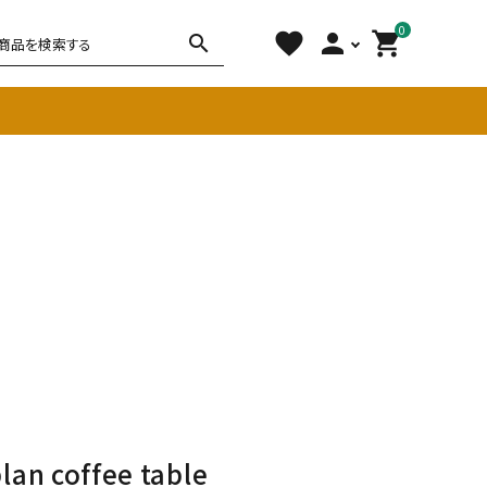
0
favorite
person
shopping_cart
search
チェア
ソファ
雑貨
その他
lan coffee table