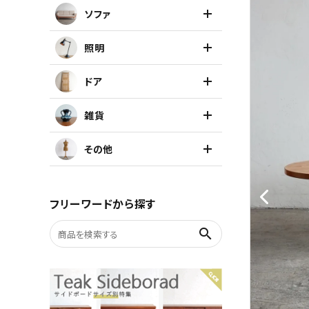
ソファ
キャビネット
照明
チェア
ドア
ソファ
雑貨
照明
その他
ドア
フリーワードから探す
雑貨
search
その他
BRAND