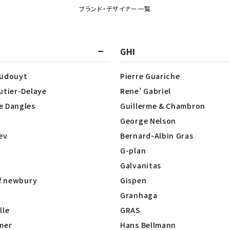
ブランド・デザイナー一覧
GHI
Dudouyt
Pierre Guariche
utier-Delaye
Rene’ Gabriel
e Dangles
Guillerme & Chambron
George Nelson
lev
Bernard-Albin Gras
G-plan
Galvanitas
of newbury
Gispen
Granhaga
lle
GRAS
mer
Hans Bellmann