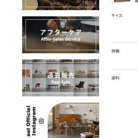
過去販売
サイズ:
INFORMATION
ACCOUNT MENU
ようこそ ゲスト 様
詳細:
meeting_room
person
ログイン
新規会員登録
送料: