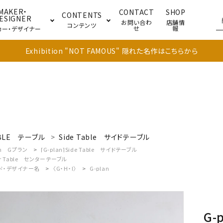
MAKER・
CONTACT
SHOP
CONTENTS
ESIGNER
お問い合わ
店舗情
コンテンツ
せ
報
カー・デザイナー
Exhibition "NOT FAMOUS" 隠れた名作はこちらから
ブル
キャビネット
ドア
BLE
テーブル
Side Table
サイドテーブル
n
Gプラン
[G-plan]Side Table
サイドテーブル
r Table
センターテーブル
ド・デザイナー名
〈G・H・I〉
G-plan
G-p