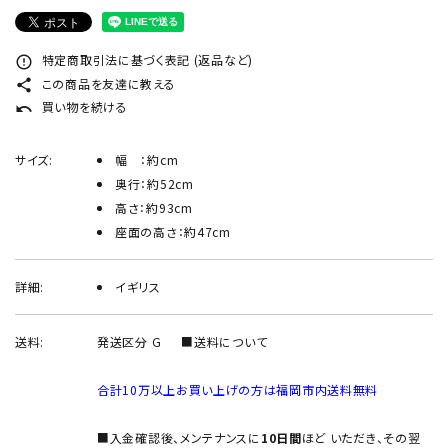
INFORMATION
ACCOUNT MENU
特定商取引法に基づく表記 (返品など)
error_outline
ようこそ ゲスト 様
この商品を友達に教える
share
買い物を続ける
undo
meeting_room
person
ログイン
新規会員登録
サイズ:
幅 ：約cm
奥行：約52cm
高さ：約93cm
座面の高さ：約47cm
詳細:
イギリス
送料:
発送区分 G
■送料について
合計10万以上お買い上げの方は福岡市内送料無料
■入金確認後、メンテナンスに
10日間
ほど いただき、その翌