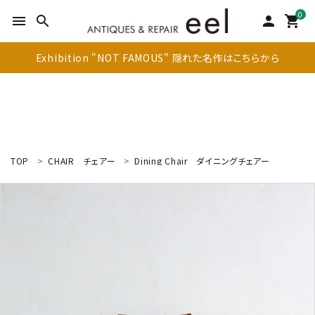
0
menu
search
person
shopping_cart
Exhibition "NOT FAMOUS" 隠れた名作はこちらから
TOP
CHAIR
チェアー
Dining Chair
ダイニングチェアー
search
新着商品
アイテムを探す
テーブル