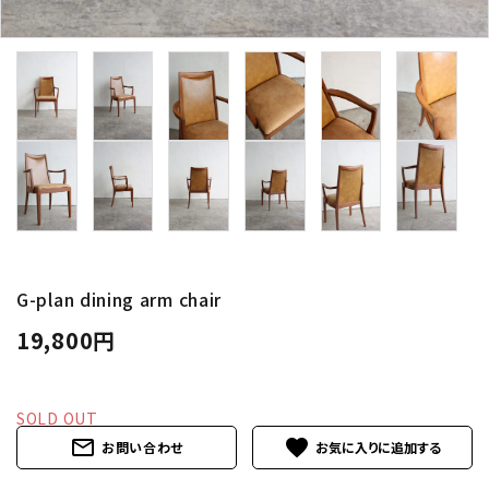
卸販売
デザイナーまとめ
アフターケア
メンテナンスについて
ギャラリー・シーン
G-plan dining arm chair
納品事例
19,800円
エキシビジョン・展示会
SOLD OUT
過去販売
mail_outline
favorite
お問い合わせ