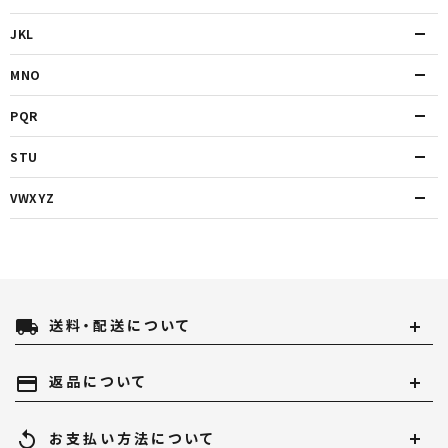
JKL
MNO
PQR
STU
VWXYZ
local_shipping
送料・配送について
payment
返品について
replay
お支払い方法について