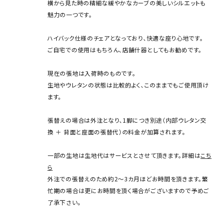
横から見た時の精細な緩やかなカーブの美しいシルエットも
魅力の一つです。
ハイバック仕様のチェアとなっており、快適な座り心地です。
ご自宅での使用はもちろん、店舗什器としてもお勧めです。
現在の張地は入荷時のものです。
生地やウレタンの状態は比較的よく、このままでもご使用頂け
ます。
張替えの場合は外注となり、1脚につき別途（内部ウレタン交
換 ＋ 背面と座面の張替代）の料金が加算されます。
一部の生地は生地代はサービスとさせて頂きます。詳細は
こち
ら
外注での張替えのため約2～3カ月ほどお時間を頂きます。繁
忙期の場合は更にお時間を頂く場合がございますので予めご
了承下さい。