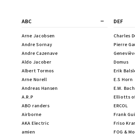
ABC
DEF
Arne Jacobsen
Charles 
Andre Sornay
Pierre Ga
Andre Cazenave
Genevièv
Aldo Jacober
Domus
Albert Tormos
Erik Bals
Arne Norell
E.S Horn
Andreas Hansen
E.W. Bach
A.R.P
Elliotts 
ABO randers
ERCOL
Airborne
Frank Gui
AKA Electric
Friso Kra
amien
FOG & Mo