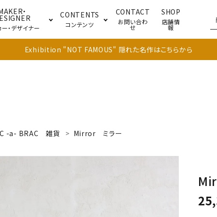
MAKER・
CONTACT
SHOP
CONTENTS
ESIGNER
お問い合わ
店舗情
コンテンツ
せ
報
カー・デザイナー
Exhibition "NOT FAMOUS" 隠れた名作はこちらから
ブル
キャビネット
ドア
C -a- BRAC
雑貨
Mirror
ミラー
Mir
25