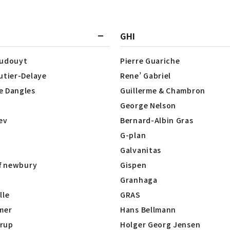
GHI
Dudouyt
Pierre Guariche
utier-Delaye
Rene’ Gabriel
e Dangles
Guillerme & Chambron
George Nelson
lev
Bernard-Albin Gras
G-plan
Galvanitas
of newbury
Gispen
Granhaga
lle
GRAS
mer
Hans Bellmann
rup
Holger Georg Jensen