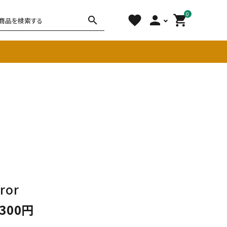
0
favorite
person
shopping_cart
search
チェア
ソファ
雑貨
その他
ror
,300円