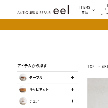
ITEMS
D
商品
メー
テー
照明
アイテムから探す
TOP
BRI
search
テーブル
新着商品
キャビネット
アイテムを探す
チェア
テーブル