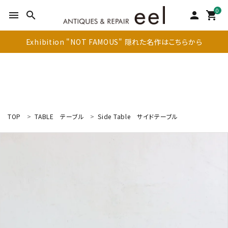
0
menu
search
person
shopping_cart
Exhibition "NOT FAMOUS" 隠れた名作はこちらから
TOP
TABLE
テーブル
Side Table
サイドテーブル
search
新着商品
アイテムを探す
テーブル