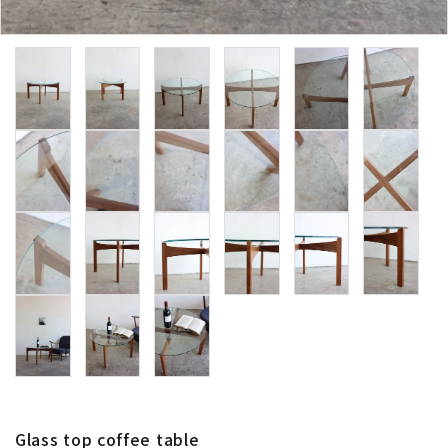
卸販売
デザイナーまとめ
アフターケア
メンテナンスについて
ギャラリー・シーン
納品事例
エキシビジョン・展示会
過去販売
Glass top coffee table