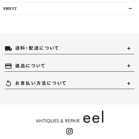
VWXYZ
local_shipping
送料・配送について
payment
返品について
replay
お支払い方法について