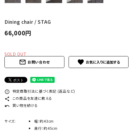
INFORMATION
ACCOUNT MENU
Dining chair / STAG
ようこそ ゲスト 様
66,000円
meeting_room
person
ログイン
新規会員登録
SOLD OUT
mail_outline
favorite
お問い合わせ
特定商取引法に基づく表記 (返品など)
error_outline
この商品を友達に教える
share
買い物を続ける
undo
サイズ:
幅：約43cm
奥行：約45cm