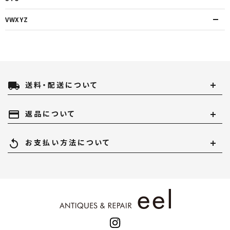
VWXYZ
local_shipping
送料・配送について
payment
返品について
replay
お支払い方法について