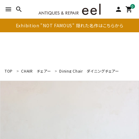
0
menu
search
person
shopping_cart
Exhibition "NOT FAMOUS" 隠れた名作はこちらから
TOP
CHAIR
チェアー
Dining Chair
ダイニングチェアー
search
新着商品
アイテムを探す
テーブル