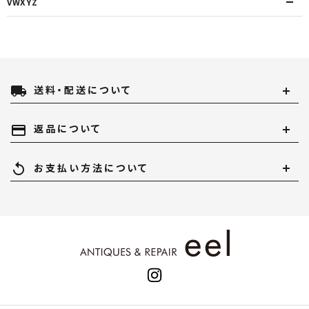
VWXYZ
local_shipping
送料・配送について
payment
返品について
replay
お支払い方法について