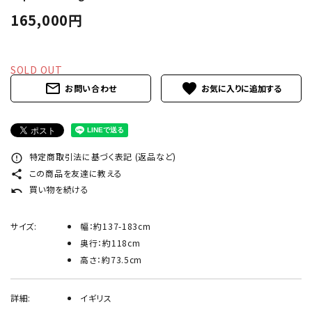
INFORMATION
165,000円
ACCOUNT MENU
ようこそ ゲスト 様
SOLD OUT
mail_outline
favorite
お問い合わせ
meeting_room
person
ログイン
新規会員登録
特定商取引法に基づく表記 (返品など)
error_outline
この商品を友達に教える
share
買い物を続ける
undo
サイズ:
幅：約137-183cm
奥行：約118cm
高さ：約73.5cm
詳細:
イギリス