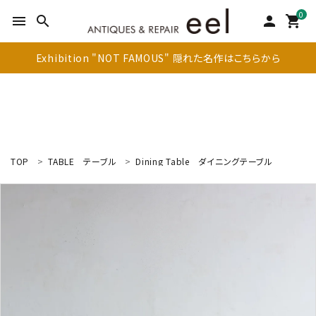
0
menu
search
person
shopping_cart
Exhibition "NOT FAMOUS" 隠れた名作はこちらから
TOP
TABLE
テーブル
Dining Table
ダイニングテーブル
search
新着商品
アイテムを探す
テーブル