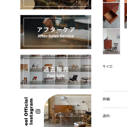
過去販売
INFORMATION
ACCOUNT MENU
ようこそ ゲスト 様
meeting_room
person
ログイン
新規会員登録
サイズ:
詳細:
送料: