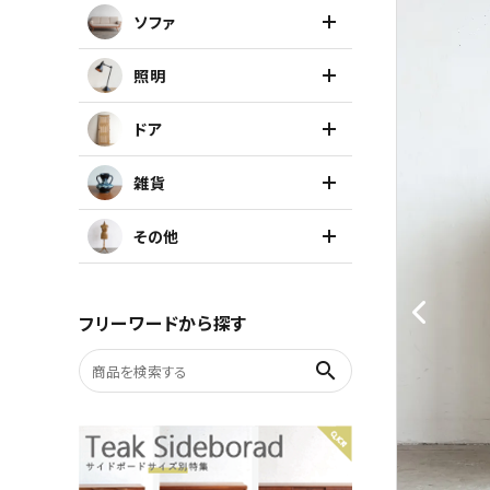
ソファ
キャビネット
照明
チェア
ドア
ソファ
雑貨
照明
その他
ドア
フリーワードから探す
雑貨
search
その他
BRAND