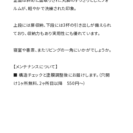
正面は斜めに面取りされ、丸脚のすっきりとしたフォ
ルムが、軽やかで洗練された印象。
上段には扉収納、下段には3杯の引き出しが備えられ
ており、収納力もあり実用性にも優れています。
寝室や書斎、またリビングの一角にいかがでしょうか。
【メンテナンスについて】
■ 構造チェックと塗膜調整後にお届けします。（穴開
け1ヶ所無料、2ヶ所目以降 550円～）