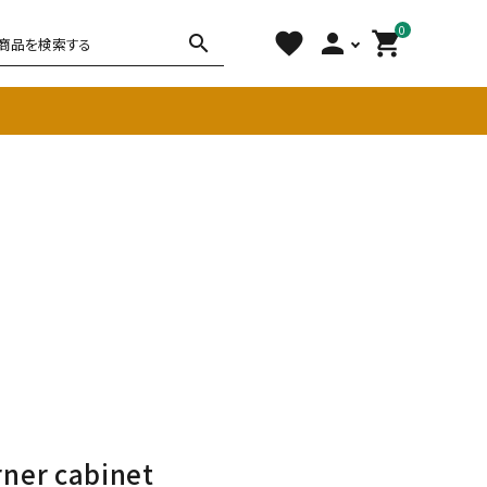
0
favorite
person
shopping_cart
search
チェア
ソファ
雑貨
その他
ner cabinet