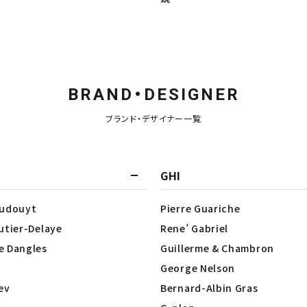
BRAND・DESIGNER
ブランド・デザイナー一覧
GHI
Dudouyt
Pierre Guariche
utier-Delaye
Rene’ Gabriel
e Dangles
Guillerme & Chambron
George Nelson
lev
Bernard-Albin Gras