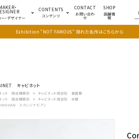
MAKER・
CONTACT
SHOP
CONTENTS
ESIGNER
お問い合わ
店舗情
コンテンツ
せ
報
カー・デザイナー
Exhibition "NOT FAMOUS" 隠れた名作はこちらから
ブル
キャビネット
ドア
BINET
キャビネット
ネット 用途種類別
キャビネット用途別 食器棚
ネット 用途種類別
キャビネット用途別 本棚
DINAVIAN
スカンジナビアン
Cor