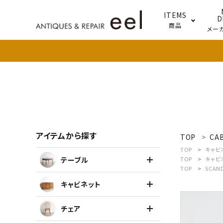
ITEMS
D
商品
メー
テー
照明
アイテムから探す
TOP
CA
search
TOP
キャビ
テーブル
TOP
キャビ
TOP
SCAN
新着商品
キャビネット
アイテムを探す
チェア
テーブル