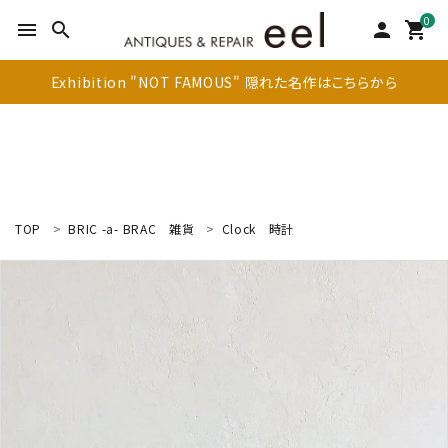
0
menu
search
person
shopping_cart
Exhibition "NOT FAMOUS" 隠れた名作はこちらから
TOP
BRIC -a- BRAC
雑貨
Clock
時計
search
新着商品
アイテムを探す
テーブル