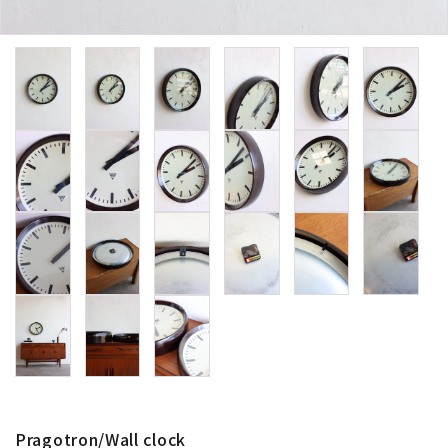
卸販売
デザイナーまとめ
アフターケア
メンテナンスについて
ギャラリー・シーン
納品事例
エキシビジョン・展示会
過去販売
Pragotron/Wall clock