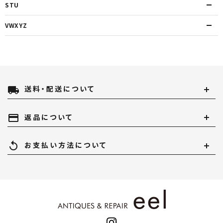
STU
VWXYZ
local_shipping
送料・配送について
payment
返品について
replay
お支払い方法について