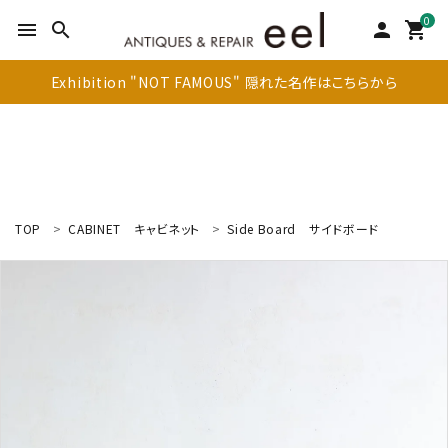
0
menu
search
person
shopping_cart
Exhibition "NOT FAMOUS" 隠れた名作はこちらから
TOP
CABINET
キャビネット
Side Board
サイドボード
search
新着商品
アイテムを探す
テーブル