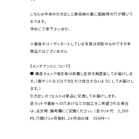
こちらは中央の引き出しと扉収納の裏に配線用の穴が開いて
おります。
予めご了承下さいませ。
※最後のコーディネートしている写真は同型のものですが本
商品ではございません
【メンテナンスについて】
■ 構造チェック後天板は剥離し全体を再塗装してお届けしま
す。（傷やシミなどはできるだけ目立たないようにしてお届けし
ます。）
引き出しのフェルトは新品に交換してお届けします。
足カットや裏板への穴あけなどの加工をご希望される場合
は、注文時、備考欄にご記載ください。 （足カット代 2,200
円、穴開け1ヶ所無料、2ヶ所目以降 550円～）