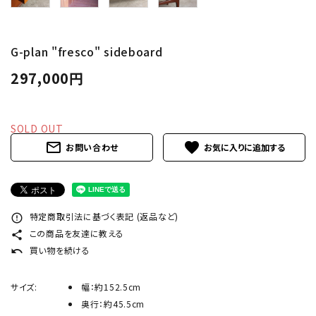
INFORMATION
ACCOUNT MENU
G-plan "fresco" sideboard
ようこそ ゲスト 様
297,000円
meeting_room
person
ログイン
新規会員登録
SOLD OUT
mail_outline
favorite
お問い合わせ
特定商取引法に基づく表記 (返品など)
error_outline
この商品を友達に教える
share
買い物を続ける
undo
サイズ:
幅：約152.5cm
奥行：約45.5cm