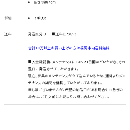
高さ：約84cm
詳細:
イギリス
送料:
発送区分 J
■送料について
合計10万以上お買い上げの方は福岡市内送料無料
■入金確認後、メンテナンスに
14～21日間
ほどいただき、その
翌日に発送させていただきます。
現在、家具のメンテナンスが立て込んでいるため、通常よりメン
テナンスの期間を延長していただいております。
申し訳ございませんが、希望の納品日がある場合やお急ぎの
場合は、ご注文前に右記よりお問い合わせください。