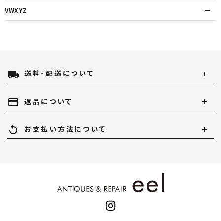
VWXYZ
local_shipping
送料・配送について
payment
返品について
replay
お支払い方法について