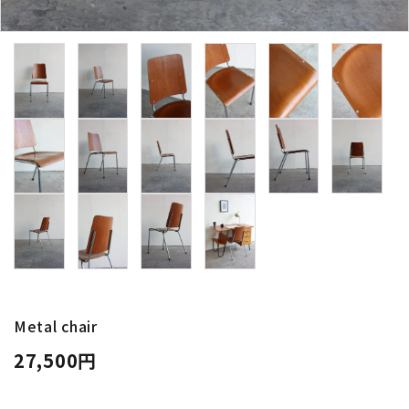
卸販売
デザイナーまとめ
アフターケア
メンテナンスについて
ギャラリー・シーン
納品事例
エキシビジョン・展示会
Metal chair
27,500円
過去販売