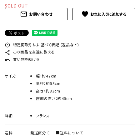
INFORMATION
SOLD OUT
mail_outline
favorite
お問い合わせ
ACCOUNT MENU
ようこそ ゲスト 様
meeting_room
person
ログイン
新規会員登録
特定商取引法に基づく表記 (返品など)
error_outline
この商品を友達に教える
share
買い物を続ける
undo
サイズ:
幅：約47cm
奥行：約53cm
高さ：約83cm
座面の高さ：約45cm
詳細:
フランス
送料:
発送区分 E
■送料について