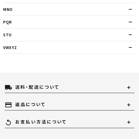
MNO
PQR
STU
VWXYZ
local_shipping
送料・配送について
payment
返品について
replay
お支払い方法について