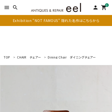
0
menu
search
person
shopping_cart
Exhibition "NOT FAMOUS" 隠れた名作はこちらから
TOP
CHAIR
チェアー
Dining Chair
ダイニングチェアー
search
新着商品
アイテムを探す
テーブル