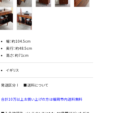
幅：約104.5cm
奥行：約48.5cm
高さ：約71cm
イギリス
発送区分 I
■送料について
合計10万以上お買い上げの方は福岡市内送料無料