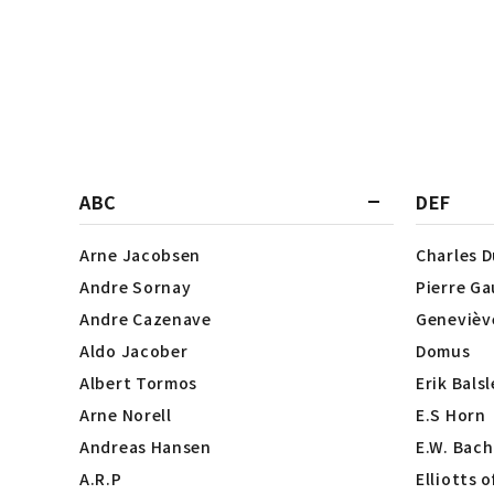
ABC
DEF
Arne Jacobsen
Charles 
Andre Sornay
Pierre Ga
Andre Cazenave
Genevièv
Aldo Jacober
Domus
Albert Tormos
Erik Bals
Arne Norell
E.S Horn
Andreas Hansen
E.W. Bach
A.R.P
Elliotts 