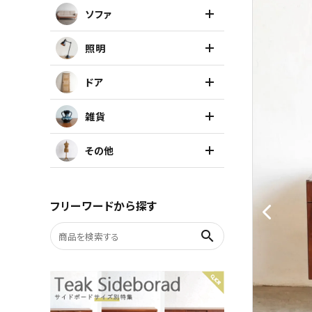
ソファ
キャビネット
照明
チェア
ドア
ソファ
雑貨
照明
その他
ドア
フリーワードから探す
雑貨
search
その他
BRAND