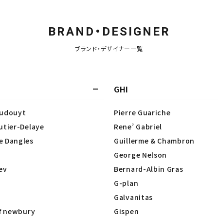
BRAND・DESIGNER
ブランド・デザイナー一覧
GHI
Dudouyt
Pierre Guariche
utier-Delaye
Rene’ Gabriel
e Dangles
Guillerme & Chambron
George Nelson
lev
Bernard-Albin Gras
G-plan
Galvanitas
of newbury
Gispen