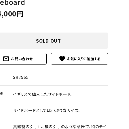
deboard
4,000円
SOLD OUT
mail_outline
favorite
お問い合わせ
SB2565
明:
イギリスで購入したサイドボード。
サイドボードとしては小ぶりなサイズ。
真鍮製の引手は、襖の引手のような意匠で、和のテイ