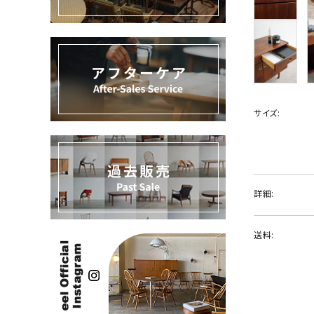
過去販売
INFORMATION
ACCOUNT MENU
ようこそ ゲスト 様
サイズ:
meeting_room
person
ログイン
新規会員登録
詳細:
送料: