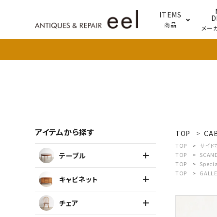
ITEMS
D
商品
メー
テー
照明
アイテムから探す
TOP
CA
search
TOP
サイド
テーブル
TOP
SCAN
TOP
Speci
新着商品
TOP
GALLE
キャビネット
アイテムを探す
チェア
テーブル