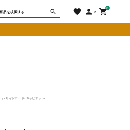
0
favorite
person
shopping_cart
search
チェア
ソファ
雑貨
その他
items -サイドボード・キャビネット-