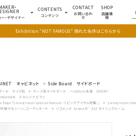
MAKER・
CONTACT
SHOP
CONTENTS
ESIGNER
お問い合わ
店舗情
コンテンツ
せ
報
カー・デザイナー
Exhibition "NOT FAMOUS" 隠れた名作はこちらから
ブル
キャビネット
ドア
BINET
キャビネット
Side Board
サイドボード
ボード サイズ別
チーク系サイドボード ～160ｃｍ未満 SHORT
DINAVIAN
スカンジナビアン
al Page 「Living room special feature -リビングアイテム特集-」
Living room 
RY
様々なシーン、コーディネート
リコメンド_Scene N゜012 ダイニングルーム