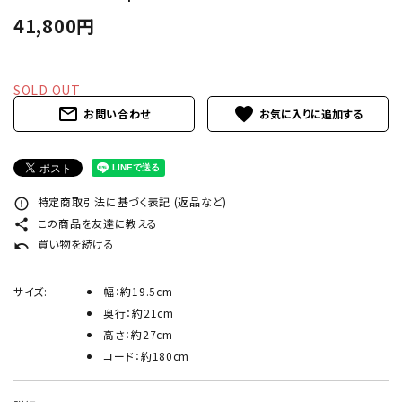
INFORMATION
41,800円
ACCOUNT MENU
ようこそ ゲスト 様
SOLD OUT
mail_outline
favorite
お問い合わせ
meeting_room
person
ログイン
新規会員登録
特定商取引法に基づく表記 (返品など)
error_outline
この商品を友達に教える
share
買い物を続ける
undo
サイズ:
幅：約19.5cm
奥行：約21cm
高さ：約27cm
コード：約180cm