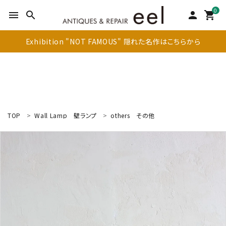
0
menu
search
person
shopping_cart
Exhibition "NOT FAMOUS" 隠れた名作はこちらから
TOP
Wall Lamp
壁ランプ
others
その他
search
新着商品
アイテムを探す
テーブル