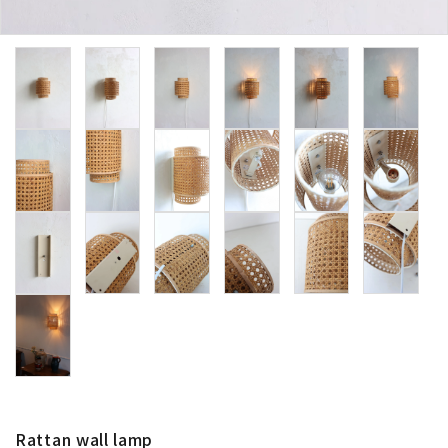
卸販売
デザイナーまとめ
アフターケア
メンテナンスについて
ギャラリー・シーン
納品事例
エキシビジョン・展示会
過去販売
Rattan wall lamp