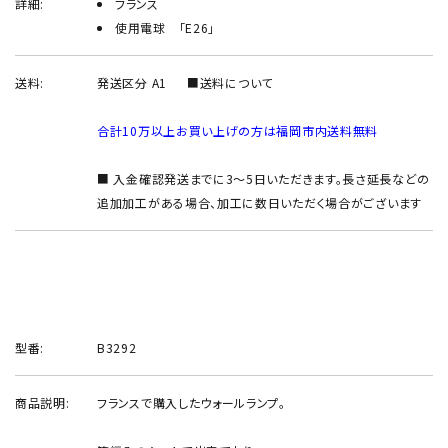
詳細:
フランス
使用電球 「E26」
送料:
発送区分 A1
■送料について
合計10万以上お買い上げの方は福岡市内送料無料
■ 入金確認発送までに3～5日いただきます。長さ延長などの
追加加工がある場合、加工に数日いただく場合がございます
型番:
B3292
商品説明:
フランスで購入したウォールランプ。