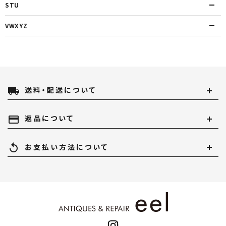
STU
VWXYZ
local_shipping
送料・配送について
payment
返品について
replay
お支払い方法について