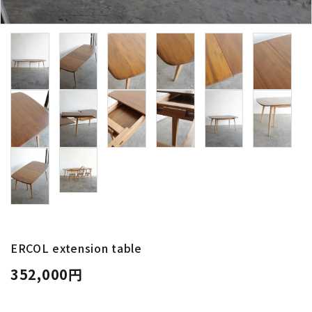
卸販売
デザイナーまとめ
アフターケア
メンテナンスについて
ギャラリー・シーン
納品事例
エキシビジョン・展示会
ERCOL extension table
352,000円
過去販売