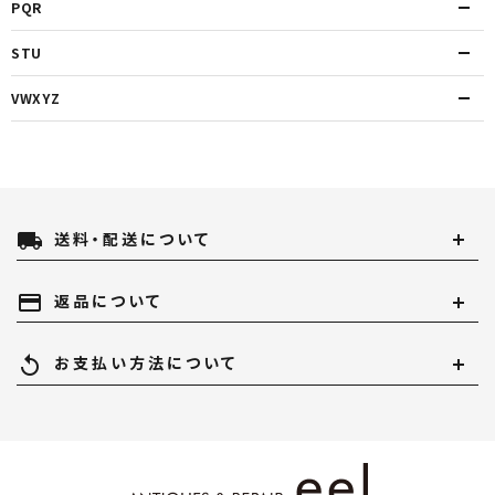
PQR
STU
VWXYZ
local_shipping
送料・配送について
payment
返品について
replay
お支払い方法について