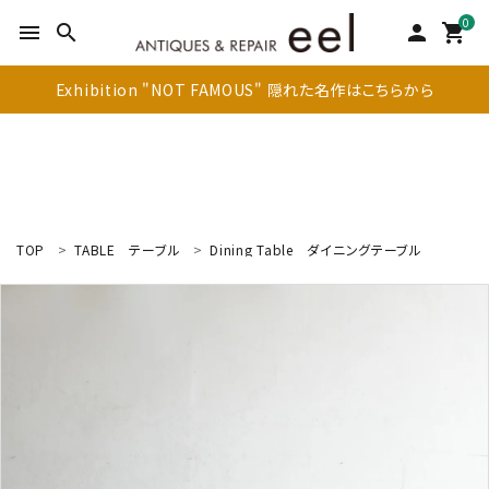
0
menu
search
person
shopping_cart
Exhibition "NOT FAMOUS" 隠れた名作はこちらから
TOP
TABLE
テーブル
Dining Table
ダイニングテーブル
search
新着商品
アイテムを探す
テーブル