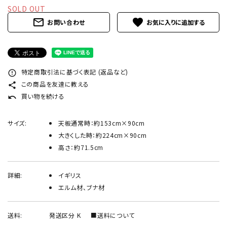
INFORMATION
SOLD OUT
mail_outline
favorite
お問い合わせ
ACCOUNT MENU
ようこそ ゲスト 様
meeting_room
person
ログイン
新規会員登録
特定商取引法に基づく表記 (返品など)
error_outline
この商品を友達に教える
share
買い物を続ける
undo
サイズ:
天板通常時：約153cm×90cm
大きくした時：約224cm×90cm
高さ：約71.5cm
詳細:
イギリス
エルム材、ブナ材
送料:
発送区分 K
■送料について