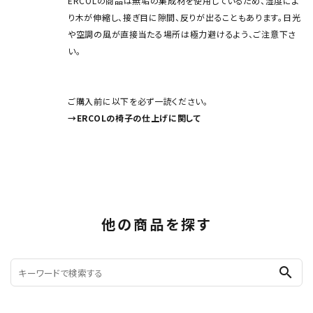
ERCOLの商品は無垢の集成材を使用しているため、湿度によ
り木が伸縮し、接ぎ目に隙間、反りが出ることもあります。日光
や空調の風が直接当たる場所は極力避けるよう、ご注意下さ
い。
ご購入前に以下を必ず一読ください。
→ERCOLの椅子の仕上げに関して
他の商品を探す
search