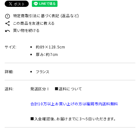
INFORMATION
特定商取引法に基づく表記 (返品など)
error_outline
ACCOUNT MENU
この商品を友達に教える
share
ようこそ ゲスト 様
買い物を続ける
undo
meeting_room
person
ログイン
新規会員登録
サイズ:
約89×128.5cm
厚み：約7cm
詳細:
フランス
送料:
発送区分 I
■送料について
合計10万以上お買い上げの方は福岡市内送料無料
■入金確認後、お届けまでに3～5日いただきます。