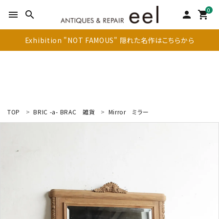
0
menu
search
person
shopping_cart
Exhibition "NOT FAMOUS" 隠れた名作はこちらから
TOP
BRIC -a- BRAC
雑貨
Mirror
ミラー
search
新着商品
アイテムを探す
テーブル