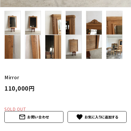
卸販売
デザイナーまとめ
アフターケア
メンテナンスについて
ギャラリー・シーン
Mirror
110,000円
納品事例
エキシビジョン・展示会
SOLD OUT
mail_outline
favorite
過去販売
お問い合わせ