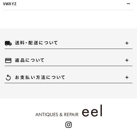
VWXYZ
local_shipping
送料・配送について
payment
返品について
replay
お支払い方法について