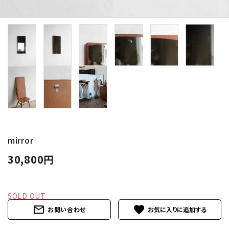
卸販売
デザイナーまとめ
アフターケア
メンテナンスについて
ギャラリー・シーン
mirror
納品事例
30,800円
エキシビジョン・展示会
SOLD OUT
過去販売
mail_outline
favorite
お問い合わせ