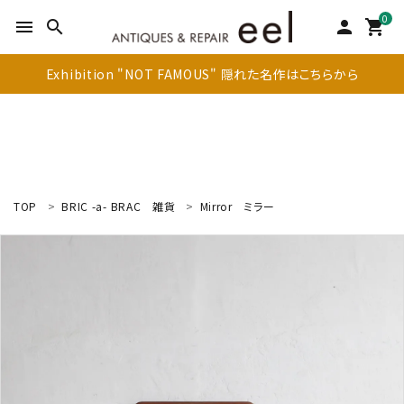
0
menu
search
person
shopping_cart
Exhibition "NOT FAMOUS" 隠れた名作はこちらから
TOP
BRIC -a- BRAC
雑貨
Mirror
ミラー
search
新着商品
アイテムを探す
テーブル