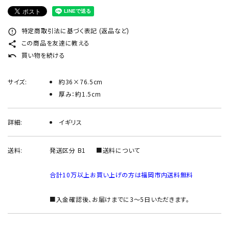
INFORMATION
ACCOUNT MENU
特定商取引法に基づく表記 (返品など)
error_outline
ようこそ ゲスト 様
この商品を友達に教える
share
買い物を続ける
undo
meeting_room
person
ログイン
新規会員登録
サイズ:
約36×76.5cm
厚み：約1.5cm
詳細:
イギリス
送料:
発送区分 B1
■送料について
合計10万以上お買い上げの方は福岡市内送料無料
■入金確認後、お届けまでに3～5日いただきます。