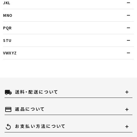
JKL
MNO
PQR
STU
VWXYZ
local_shipping
送料・配送について
payment
返品について
replay
お支払い方法について