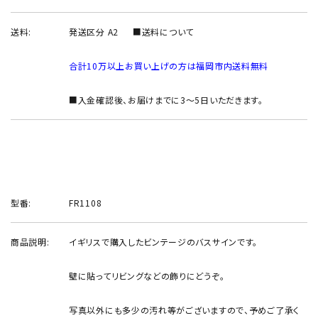
INFORMATION
送料:
発送区分 A2
■送料について
ACCOUNT MENU
ようこそ ゲスト 様
合計10万以上お買い上げの方は福岡市内送料無料
meeting_room
person
ログイン
新規会員登録
■入金確認後、お届けまでに3～5日いただきます。
型番:
FR1108
商品説明:
イギリスで購入したビンテージのバスサインです。
壁に貼ってリビングなどの飾りにどうぞ。
写真以外にも多少の汚れ等がございますので、予めご了承く