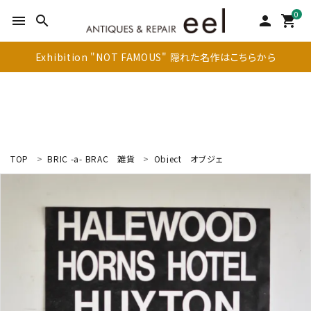
0
menu
search
person
shopping_cart
Exhibition "NOT FAMOUS" 隠れた名作はこちらから
TOP
BRIC -a- BRAC
雑貨
Object
オブジェ
search
新着商品
アイテムを探す
テーブル