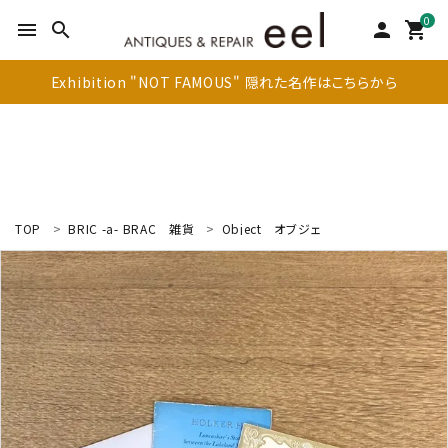
0
menu
search
person
shopping_cart
Exhibition "NOT FAMOUS" 隠れた名作はこちらから
TOP
BRIC -a- BRAC
雑貨
Object
オブジェ
search
新着商品
アイテムを探す
テーブル