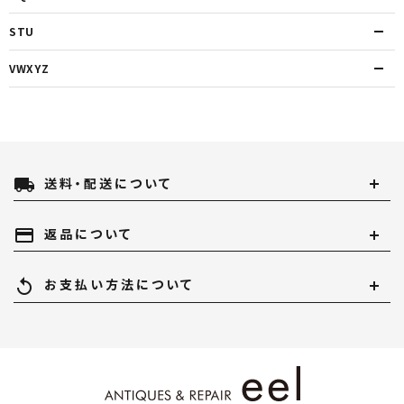
STU
VWXYZ
local_shipping
送料・配送について
payment
返品について
replay
お支払い方法について