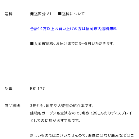
INFORMATION
送料:
発送区分 A1
■送料について
ACCOUNT MENU
ようこそ ゲスト 様
合計10万以上お買い上げの方は福岡市内送料無料
meeting_room
person
ログイン
新規会員登録
■入金確認後、お届けまでに3～5日いただきます。
型番:
BK1177
商品説明:
3冊とも、邸宅や大聖堂の紹介本です。
建物もガーデンも立派なので、眺めて楽しんだりディスプレイ
としての使用がおすすめです。
新しいものではございませんので、画像にはない痛みなどはご