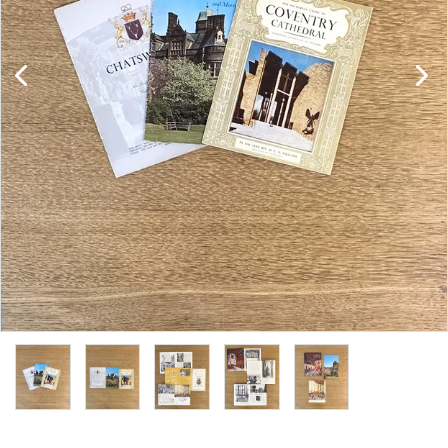
キャビネット
チェア
ソファ
照明
ドア
雑貨
その他
BRAND
お気に入りリスト