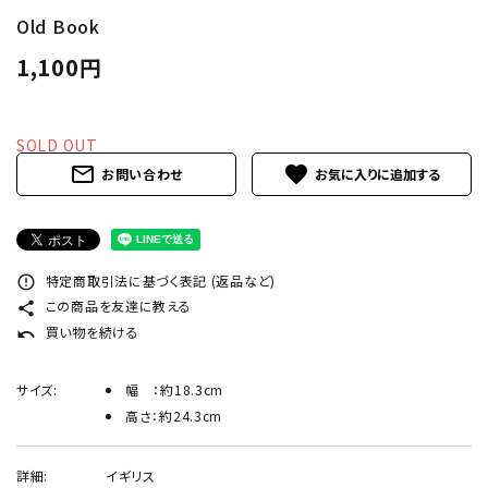
Old Book
卸販売
1,100円
デザイナーまとめ
SOLD OUT
アフターケア
mail_outline
favorite
お問い合わせ
メンテナンスについて
ギャラリー・シーン
特定商取引法に基づく表記 (返品など)
error_outline
この商品を友達に教える
share
納品事例
買い物を続ける
undo
エキシビジョン・展示会
サイズ:
幅 ：約18.3cm
高さ：約24.3cm
過去販売
詳細:
イギリス