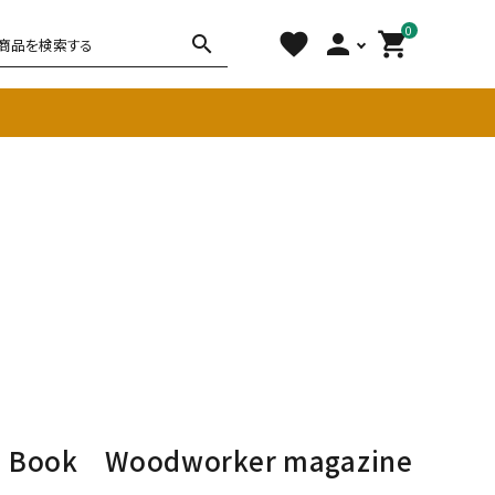
0
favorite
person
shopping_cart
search
チェア
ソファ
雑貨
その他
d Book Woodworker magazine