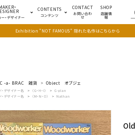
MAKER・
CONTACT
SHOP
CONTENTS
ESIGNER
お問い合わ
店舗情
コンテンツ
せ
報
カー・デザイナー
Exhibition "NOT FAMOUS" 隠れた名作はこちらから
ブル
キャビネット
ドア
C -a- BRAC
雑貨
Object
オブジェ
ド・デザイナー名
〈G・H・I〉
G-plan
ド・デザイナー名
〈M・N・O〉
Nathan
Ol