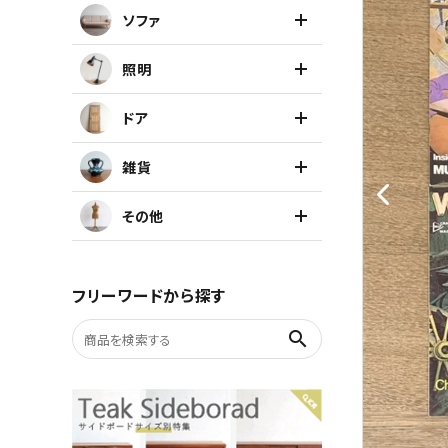
ソファ
キャビネット
照明
チェア
ドア
ソファ
雑貨
照明
その他
ドア
フリーワードから探す
雑貨
search
その他
BRAND