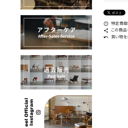
過去販売
INFORMATION
特定商取
error_outline
この商品
share
ACCOUNT MENU
買い物を
undo
ようこそ ゲスト 様
meeting_room
person
ログイン
新規会員登録