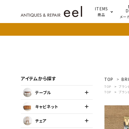
ITEMS
D
商品
メー
テー
照明
アイテムから探す
TOP
BRI
search
TOP
ブラン
テーブル
TOP
ブラン
新着商品
キャビネット
アイテムを探す
チェア
テーブル