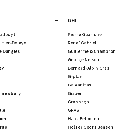
GHI
Dudouyt
Pierre Guariche
utier-Delaye
Rene’ Gabriel
e Dangles
Guillerme & Chambron
George Nelson
lev
Bernard-Albin Gras
G-plan
Galvanitas
of newbury
Gispen
Granhaga
lle
GRAS
mer
Hans Bellmann
rup
Holger Georg Jensen