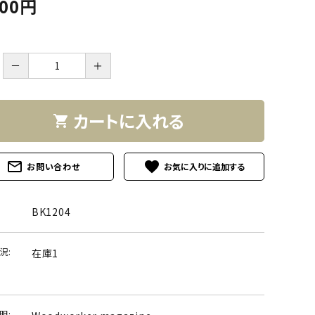
200円
－
＋
カートに入れる
shopping_cart
mail_outline
favorite
お問い合わせ
BK1204
況:
在庫1
明: