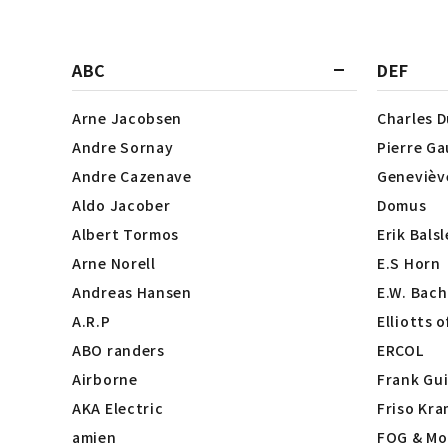
ABC
DEF
Arne Jacobsen
Charles 
Andre Sornay
Pierre Ga
Andre Cazenave
Genevièv
Aldo Jacober
Domus
Albert Tormos
Erik Bals
Arne Norell
E.S Horn
Andreas Hansen
E.W. Bach
A.R.P
Elliotts 
ABO randers
ERCOL
Airborne
Frank Gui
AKA Electric
Friso Kra
amien
FOG & Mo