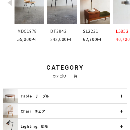
卸販売
デザイナーまとめ
L5853
2044
MDC1978
DT2942
SL2231
40,70
0円
55,000円
242,000円
62,700円
アフターケア
メンテナンスについて
CATEGORY
ギャラリー・シーン
カテゴリー一覧
納品事例
Table テーブル
エキシビジョン・展示会
Chair チェア
過去販売
Lighting 照明