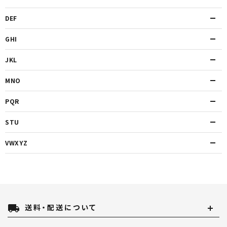
DEF
GHI
JKL
MNO
PQR
STU
VWXYZ
local_shipping
送料・配送について