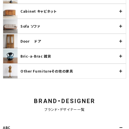
INFORMATION
Cabinet キャビネット
ACCOUNT MENU
ようこそ ゲスト 様
Sofa ソファ
meeting_room
person
ログイン
新規会員登録
Door ドア
Bric-a-Brac 雑貨
Other Furnitureその他の家具
BRAND・DESIGNER
ブランド・デザイナー一覧
ABC