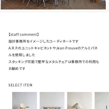
キャビネット
チェア
ソファ
【staff comment】
設計事務所をイメージしたコーディネートです
照明
A.R.P.のユニットキャビネットやJean Prouveのアルミパネ
ドア
ルを使用しました
スタッキング可能で堅牢なメタルチェアは事務所での利用も
雑貨
お勧めです
その他
SELECT ITEM
BRAND
お気に入りリスト