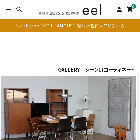
0
menu
search
person
shopping_cart
Exhibition "NOT FAMOUS" 隠れた名作はこちらから
GALLERY シーン別コーディネート
search
新着商品
アイテムを探す
テーブル