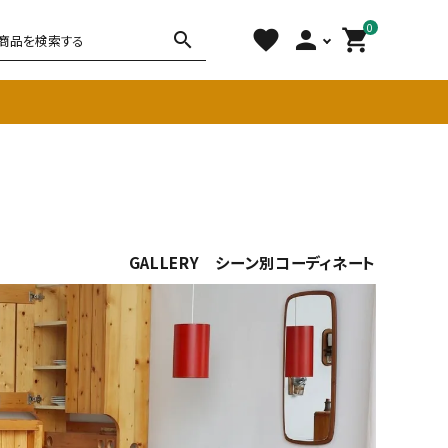
0
favorite
person
shopping_cart
search
チェア
ソファ
雑貨
その他
GALLERY シーン別コーディネート