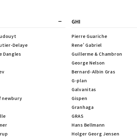
GHI
Dudouyt
Pierre Guariche
utier-Delaye
Rene’ Gabriel
e Dangles
Guillerme & Chambron
George Nelson
lev
Bernard-Albin Gras
G-plan
Galvanitas
of newbury
Gispen
Granhaga
lle
GRAS
mer
Hans Bellmann
rup
Holger Georg Jensen