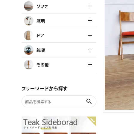
ソファ
キャビネット
照明
チェア
ドア
ソファ
雑貨
照明
その他
ドア
フリーワードから探す
雑貨
search
その他
BRAND