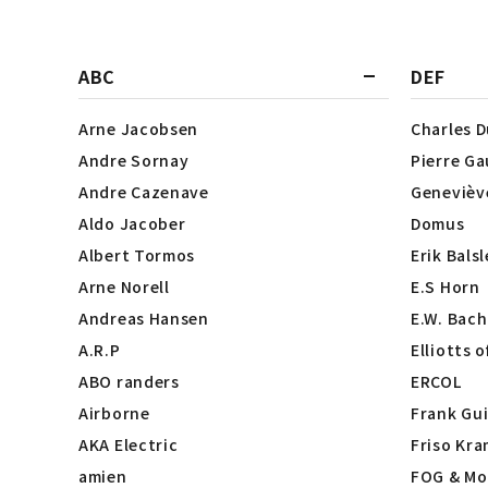
ABC
DEF
Arne Jacobsen
Charles 
Andre Sornay
Pierre Ga
Andre Cazenave
Genevièv
Aldo Jacober
Domus
Albert Tormos
Erik Bals
Arne Norell
E.S Horn
Andreas Hansen
E.W. Bach
A.R.P
Elliotts 
ABO randers
ERCOL
Airborne
Frank Gui
AKA Electric
Friso Kra
amien
FOG & Mo