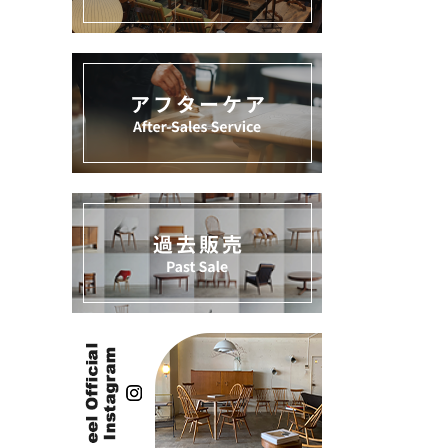
過去販売
INFORMATION
ACCOUNT MENU
ようこそ ゲスト 様
meeting_room
person
ログイン
新規会員登録