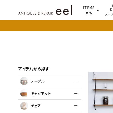
ITEMS
D
商品
メー
テー
照明
アイテムから探す
search
テーブル
新着商品
キャビネット
アイテムを探す
チェア
テーブル