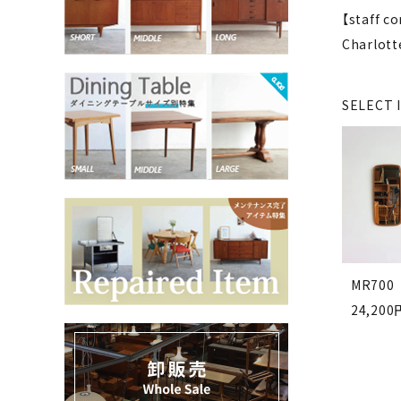
【staff 
Charlo
お気に入りリスト
卸販売
SELECT 
デザイナーまとめ
アフターケア
メンテナンスについて
ギャラリー・シーン
MR700
24,200
納品事例
エキシビジョン・展示会