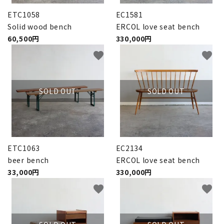
ETC1058
EC1581
Solid wood bench
ERCOL love seat bench
60,500円
330,000円
favorite
favorite
SOLD OUT
SOLD OUT
ETC1063
EC2134
beer bench
ERCOL love seat bench
33,000円
330,000円
favorite
favorite