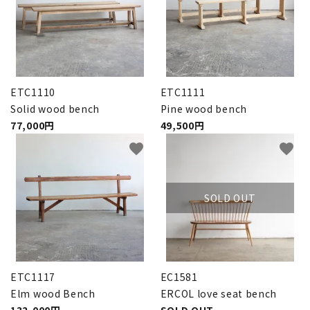
卸販売
デザイナーまとめ
ETC1110
ETC1111
アフターケア
Solid wood bench
Pine wood bench
77,000円
49,500円
メンテナンスについて
favorite
favorite
ギャラリー・シーン
SOLD OUT
納品事例
エキシビジョン・展示会
ETC1117
EC1581
過去販売
Elm wood Bench
ERCOL love seat bench