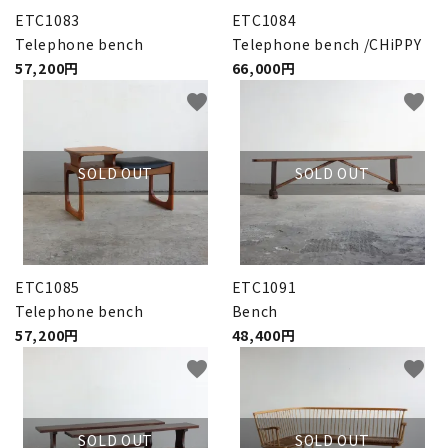
ETC1083
ETC1084
Telephone bench
Telephone bench /CHiPPY
57,200円
66,000円
favorite
favorite
SOLD OUT
SOLD OUT
ETC1085
ETC1091
Telephone bench
Bench
57,200円
48,400円
favorite
favorite
SOLD OUT
SOLD OUT