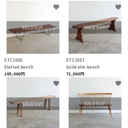
favorite
favorite
SOLD OUT
SOLD OUT
ETC1055
ETC1057
Slatted bench
Solid elm bench
165,000円
71,500円
favorite
favorite
SOLD OUT
SOLD OUT