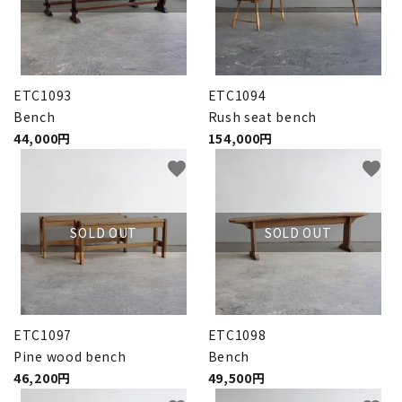
ETC1093
ETC1094
Bench
Rush seat bench
44,000円
154,000円
favorite
favorite
SOLD OUT
SOLD OUT
ETC1097
ETC1098
Pine wood bench
Bench
46,200円
49,500円