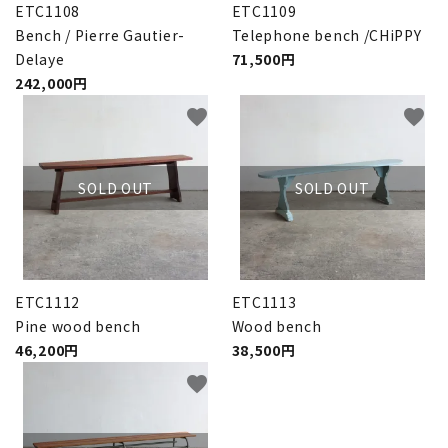
ETC1108
ETC1109
Bench / Pierre Gautier-
Telephone bench /CHiPPY
Delaye
71,500円
242,000円
favorite
favorite
SOLD OUT
SOLD OUT
ETC1112
ETC1113
Pine wood bench
Wood bench
46,200円
38,500円
favorite