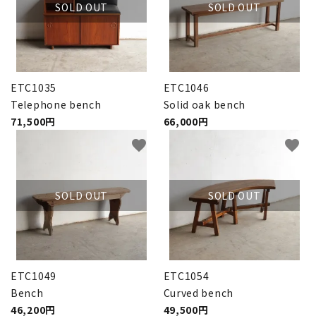
SOLD OUT
SOLD OUT
ETC1035
ETC1046
Telephone bench
Solid oak bench
71,500円
66,000円
favorite
favorite
SOLD OUT
SOLD OUT
ETC1049
ETC1054
Bench
Curved bench
46,200円
49,500円