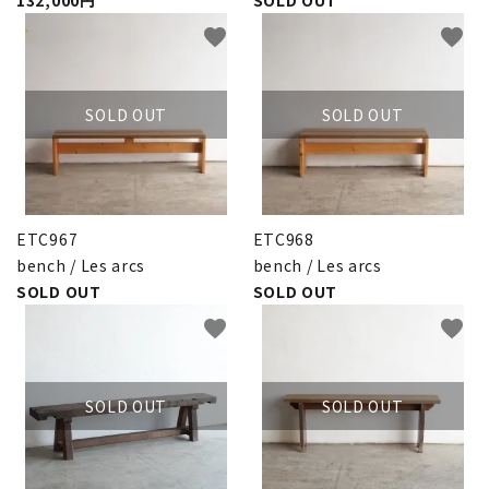
132,000円
SOLD OUT
INFORMATION
favorite
favorite
ACCOUNT MENU
ようこそ ゲスト 様
SOLD OUT
SOLD OUT
meeting_room
person
ログイン
新規会員登録
ETC967
ETC968
bench / Les arcs
bench / Les arcs
SOLD OUT
SOLD OUT
favorite
favorite
SOLD OUT
SOLD OUT