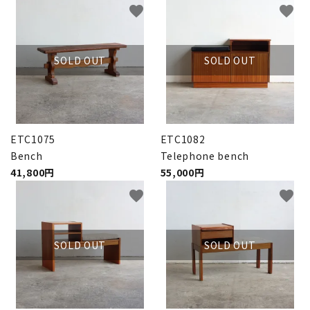
favorite
favorite
SOLD OUT
SOLD OUT
ETC1075
ETC1082
Bench
Telephone bench
41,800円
55,000円
favorite
favorite
SOLD OUT
SOLD OUT