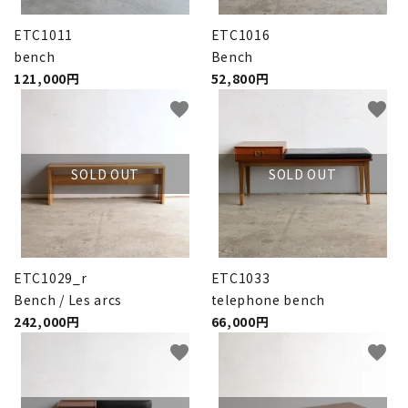
ETC1011
ETC1016
bench
Bench
121,000円
52,800円
favorite
favorite
SOLD OUT
SOLD OUT
ETC1029_r
ETC1033
Bench / Les arcs
telephone bench
242,000円
66,000円
favorite
favorite