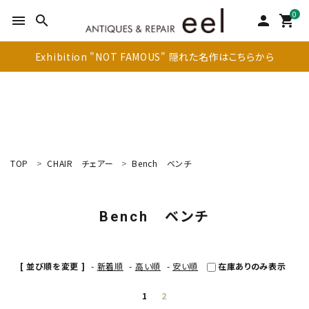
0
menu
search
person
shopping_cart
Exhibition "NOT FAMOUS" 隠れた名作はこちらから
TOP
CHAIR
チェアー
Bench
ベンチ
search
Bench
ベンチ
新着商品
アイテムを探す
[ 並び順を変更 ]
-
新着順
-
高い順
-
安い順
在庫ありのみ表示
テーブル
1
2