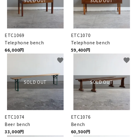
SOLD OUT
SOLD OUT
ETC1069
ETC1070
Telephone bench
Telephone bench
66,000円
59,400円
favorite
favorite
SOLD OUT
SOLD OUT
ETC1074
ETC1076
Beer bench
Bench
33,000円
60,500円