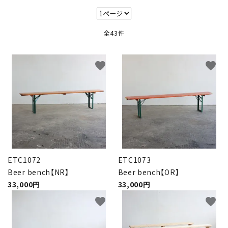
キャビネット
全43件
チェア
ソファ
favorite
favorite
照明
ドア
雑貨
ETC1072
ETC1073
その他
Beer bench【NR】
Beer bench【OR】
33,000円
33,000円
BRAND
favorite
favorite
お気に入りリスト