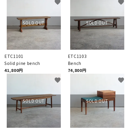
favorite
favorite
SOLD OUT
SOLD OUT
ETC1101
ETC1103
Solid pine bench
Bench
41,800円
74,800円
favorite
favorite
SOLD OUT
SOLD OUT