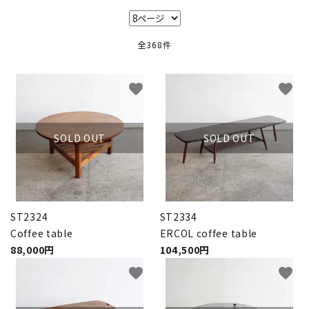
キャビネット
全368件
チェア
ソファ
favorite
favorite
照明
SOLD OUT
SOLD OUT
ドア
雑貨
ST2324
ST2334
その他
Coffee table
ERCOL coffee table
88,000円
104,500円
BRAND
favorite
favorite
お気に入りリスト