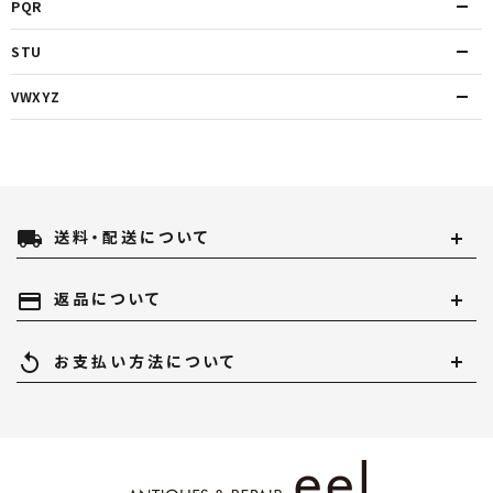
PQR
STU
VWXYZ
local_shipping
送料・配送について
payment
返品について
replay
お支払い方法について