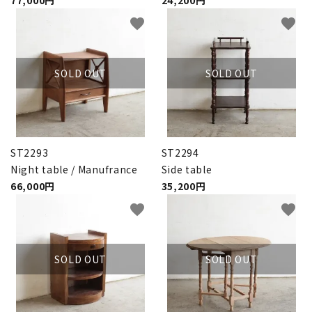
77,000円
24,200円
INFORMATION
favorite
favorite
ACCOUNT MENU
ようこそ ゲスト 様
SOLD OUT
SOLD OUT
meeting_room
person
ログイン
新規会員登録
ST2293
ST2294
Night table / Manufrance
Side table
66,000円
35,200円
favorite
favorite
SOLD OUT
SOLD OUT