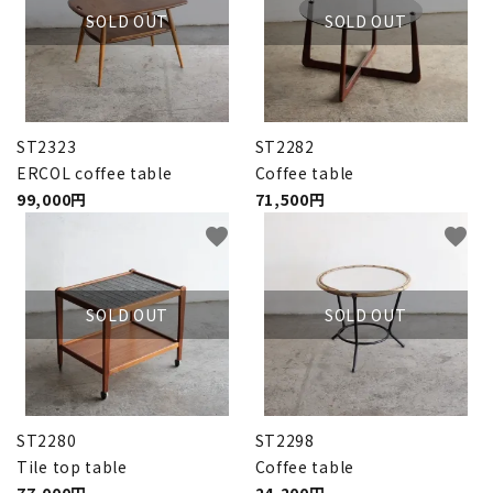
SOLD OUT
SOLD OUT
卸販売
デザイナーまとめ
ST2323
ST2282
アフターケア
ERCOL coffee table
Coffee table
99,000円
71,500円
メンテナンスについて
favorite
favorite
ギャラリー・シーン
SOLD OUT
SOLD OUT
納品事例
エキシビジョン・展示会
ST2280
ST2298
過去販売
Tile top table
Coffee table