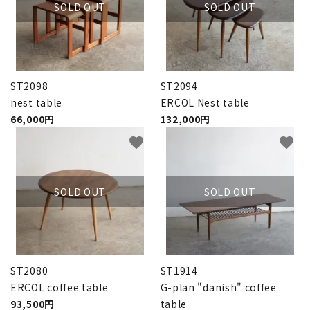
SOLD OUT
SOLD OUT
ST2098
ST2094
nest table
ERCOL Nest table
66,000円
132,000円
favorite
favorite
SOLD OUT
SOLD OUT
ST2080
ST1914
ERCOL coffee table
G-plan "danish" coffee
93,500円
table