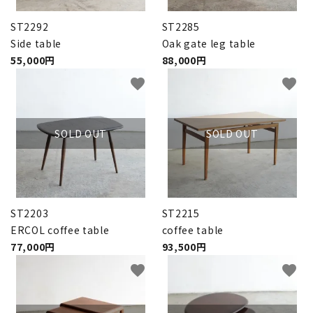
ST2292
ST2285
Side table
Oak gate leg table
55,000円
88,000円
favorite
favorite
SOLD OUT
SOLD OUT
ST2203
ST2215
ERCOL coffee table
coffee table
77,000円
93,500円
favorite
favorite