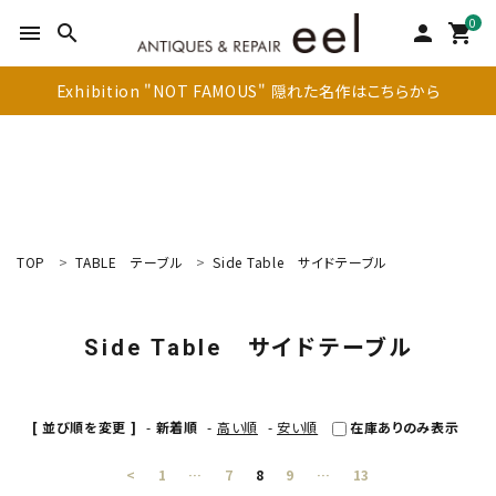
0
menu
search
person
shopping_cart
Exhibition "NOT FAMOUS" 隠れた名作はこちらから
TOP
TABLE
テーブル
Side Table
サイドテーブル
search
Side Table
サイドテーブル
新着商品
アイテムを探す
[ 並び順を変更 ]
-
新着順
-
高い順
-
安い順
在庫ありのみ表示
テーブル
<
1
…
7
8
9
…
13