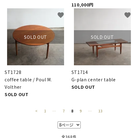
110,000円
favorite
favorite
SOLD OUT
SOLD OUT
ST1728
ST1714
coffee table / Poul M.
G-plan center table
Volther
SOLD OUT
SOLD OUT
<
1
…
7
8
9
…
13
全368件