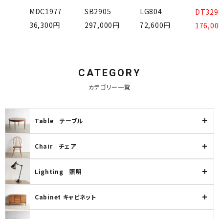
1984
MDC1977
SB2905
LG804
DT329
卸販売
0円
36,300円
297,000円
72,600円
176,0
デザイナーまとめ
アフターケア
CATEGORY
カテゴリー一覧
メンテナンスについて
ギャラリー・シーン
Table テーブル
納品事例
Chair チェア
エキシビジョン・展示会
Lighting 照明
過去販売
Cabinet キャビネット