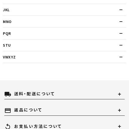
JKL
MNO
PQR
STU
VWXYZ
local_shipping
送料・配送について
payment
返品について
replay
お支払い方法について