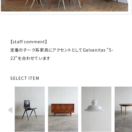
キャビネット
チェア
ソファ
【staff comment】
定番のチーク系家具にアクセントとしてGalvanitas "S-
照明
22"を合わせています
ドア
SELECT ITEM
雑貨
その他
BRAND
お気に入りリスト