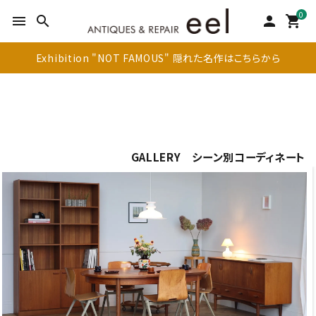
0
menu
search
person
shopping_cart
Exhibition "NOT FAMOUS" 隠れた名作はこちらから
GALLERY シーン別コーディネート
search
新着商品
アイテムを探す
テーブル